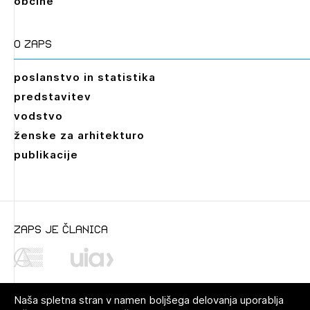
občine
O zaps
poslanstvo in statistika
predstavitev
vodstvo
ženske za arhitekturo
publikacije
Leto
2026,
2025,
2024,
2023,
2022,
2021,
2020,
zaps je članica
2019
Mesec
Naša spletna stran v namen boljšega delovanja uporablja