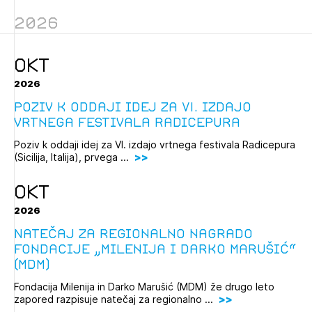
Novičnik natečajev
2026
Tedenski novičnik javnih naročil
Dnevne medijske objave
POZABLJENO GESLO
OKT
2026
REGISTRIRAJTE SE
Poziv k oddaji idej za VI. izdajo
vrtnega festivala Radicepura
NAPREJ
Poziv k oddaji idej za VI. izdajo vrtnega festivala Radicepura
(Sicilija, Italija), prvega ...
OKT
2026
Natečaj za regionalno nagrado
Fondacije „Milenija i Darko Marušić“
(MDM)
Fondacija Milenija in Darko Marušić (MDM) že drugo leto
zapored razpisuje natečaj za regionalno ...