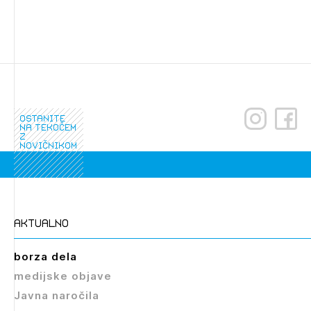
ostanite
na tekočem
z
novičnikom
Izbrana vsebina je namenjena le ZAPS
registriranim uporabnikom. Da lahko do nje
dostopate, se je potrebno prijaviti.
PRIJAVITE SE
REGISTRIRAJTE SE
aktualno
borza dela
medijske objave
Javna naročila