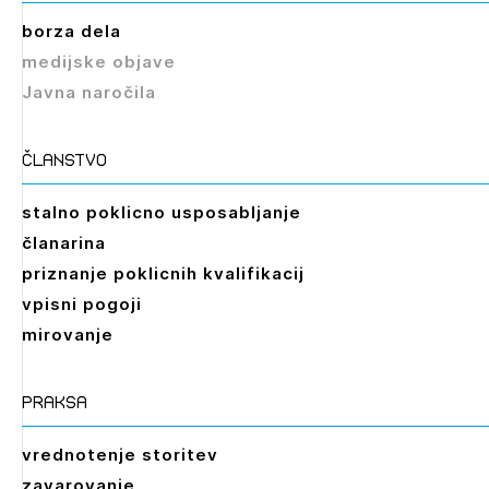
borza dela
medijske objave
Izbrana vsebina je namenjena le ZAPS
registriranim uporabnikom. Da lahko do nje
Javna naročila
dostopate, se je potrebno prijaviti.
članstvo
PRIJAVITE SE
REGISTRIRAJTE SE
stalno poklicno usposabljanje
članarina
priznanje poklicnih kvalifikacij
vpisni pogoji
mirovanje
praksa
vrednotenje storitev
zavarovanje