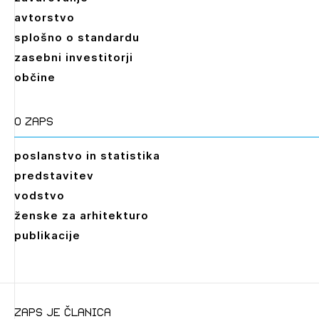
avtorstvo
splošno o standardu
zasebni investitorji
občine
O zaps
poslanstvo in statistika
predstavitev
vodstvo
ženske za arhitekturo
publikacije
Leto
2026,
2025,
2024,
2023,
2022,
2021,
2020,
zaps je članica
2019