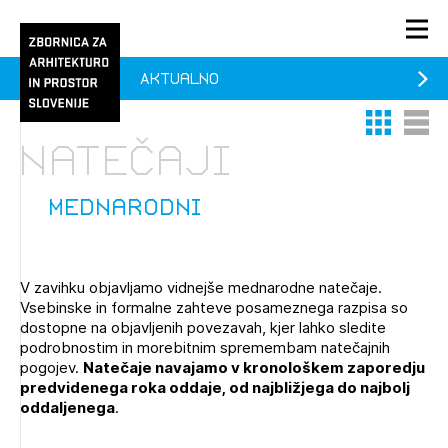
Aktualno
PRIJAVA
Thumbnail 
List V
KONTAKT
natečaji
1/1
1/2
Aktualno
Pozdravljeni
Prijava na novičnik
mednarodni
Članstvo
Prijavite se s svojim ZAPS uporabniškim imenom in geslom.
Ostanite na tekočem z novicami in se naročite na
Praksa
V zavihku objavljamo vidnejše mednarodne natečaje.
Novičnike. Označite svojo izbiro.
Vsebinske in formalne zahteve posameznega razpisa so
Novičnike vam bomo pošiljali na vaš elektronski naslov.
O ZAPS
dostopne na objavljenih povezavah, kjer lahko sledite
podrobnostim in morebitnim spremembam natečajnih
pogojev.
Natečaje navajamo v kronološkem zaporedju
predvidenega roka oddaje, od najbližjega do najbolj
Mesečni novičnik
oddaljenega
.
Novičnik izobraževanj
PRIJAVITE SE