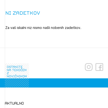
Novičnik natečajev
Tedenski novičnik javnih naročil
Ni zadetkov
Dnevne medijske objave
POZABLJENO GESLO
Za vaš iskalni niz nismo našli nobenih zadetkov.
REGISTRIRAJTE SE
NAPREJ
ostanite
na tekočem
z
novičnikom
aktualno