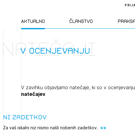
PRIJ
Aktualno
Članstvo
Praks
Natečaji
Novice
Člani ZAPS
Standa
v ocenjevanju
Natečaji
Kandidati za
Pravil
člane
Izobraževanja
Zakon
V zavihku objavljamo natečaje, ki so v ocenjevanj
Kandidati za
natečajev
.
izpit
Dogodki
Opravl
dejavn
Ni zadetkov
Sklepa
Za vaš iskalni niz nismo našli nobenih zadetkov.