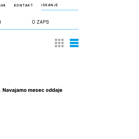
ISKANJE
AVA
KONTAKT
a
O ZAPS
Thumbnail View
List View
rd ZAPS
Predstavitev
a stroke
Ekipa
odaja
Zlati svinčnik
u.
Navajamo mesec oddaje
janje
Projekti
osti
Knjižnica
nje poslov
dokumentov