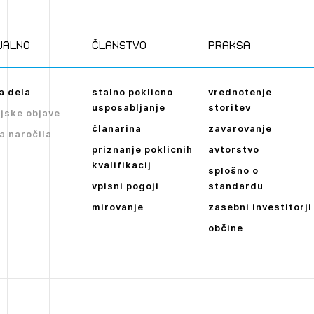
Novičnik natečajev
POZABLJENO G
Tedenski novičnik javnih naročil
JAVITE SE
REGISTRIRAJT
ualno
članstvo
praksa
Dnevne medijske objave
NAPREJ
a dela
stalno poklicno
vrednotenje
usposabljanje
storitev
jske objave
članarina
zavarovanje
a naročila
priznanje poklicnih
avtorstvo
kvalifikacij
splošno o
vpisni pogoji
standardu
mirovanje
zasebni investitorji
občine