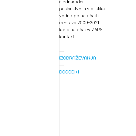
mednarodni
poslanstvo in statistika
vodnik po natečajih
razstava 2009-2021
karta natečajev ZAPS
kontakt
Izobraževanja
1/
Pr
Dogodki
1/
Osta
Po
Ozna
Novi
Prij