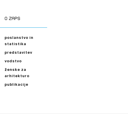
ESLO
E SE
O zaps
poslanstvo in
statistika
predstavitev
vodstvo
ženske za
arhitekturo
publikacije
Leto