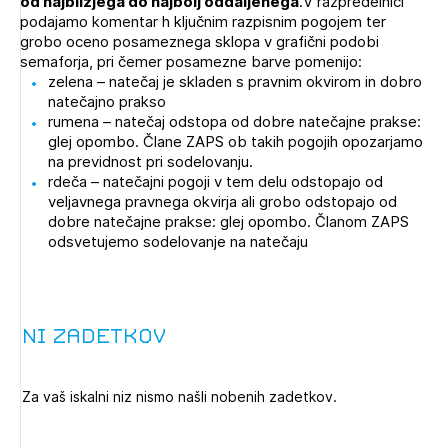
od najbližjega do najbolj oddaljenega
.V razpredelnici
Novičnik natečajev
podajamo komentar h ključnim razpisnim pogojem ter
grobo oceno posameznega sklopa v grafični podobi
Tedenski novičnik javnih naročil
semaforja, pri čemer posamezne barve pomenijo:
zelena – natečaj je skladen s pravnim okvirom in dobro
Dnevne medijske objave
POZABLJENO GESLO
natečajno prakso
rumena – natečaj odstopa od dobre natečajne prakse:
REGISTRIRAJTE SE
glej opombo. Člane ZAPS ob takih pogojih opozarjamo
na previdnost pri sodelovanju.
rdeča – natečajni pogoji v tem delu odstopajo od
veljavnega pravnega okvirja ali grobo odstopajo od
NAPREJ
dobre natečajne prakse: glej opombo. Članom ZAPS
odsvetujemo sodelovanje na natečaju
Ni zadetkov
Za vaš iskalni niz nismo našli nobenih zadetkov.