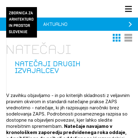
Aktualno
PRIJAVA
Thumbnail 
List V
KONTAKT
Natečaji
1/1
1/2
Aktualno
Pozdravljeni
Prijava na novičnik
natečaji drugih
izvajalcev
Članstvo
Prijavite se s svojim ZAPS uporabniškim imenom in geslom.
Ostanite na tekočem z novicami in se naročite na
Praksa
Novičnike. Označite svojo izbiro.
V zavihku objavljamo - in po kriterijih skladnosti z veljavnim
Novičnike vam bomo pošiljali na vaš elektronski naslov.
O ZAPS
pravnim okvirom in standardi natečajne prakse ZAPS
vrednotimo - natečaje, ki jih razpisujejo naročniki brez
sodelovanja ZAPS. Podrobnosti posameznega razpisa so
dostopne na objavljeni povezavi, kjer lahko sledite
Mesečni novičnik
morebitnim spremembam.
Natečaje navajamo v
kronološkem zaporedju predvidenega roka oddaje,
Novičnik izobraževanj
PRIJAVITE SE