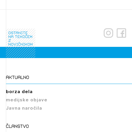
ostanite
na tekočem
z
novičnikom
Izbrana vsebina je namenjena le ZAPS
registriranim uporabnikom. Da lahko do nje
dostopate, se je potrebno prijaviti.
aktualno
PRIJAVITE SE
REGISTRIRAJTE SE
borza dela
medijske objave
Javna naročila
članstvo