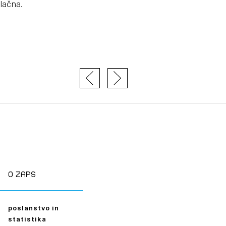
lačna.
tiranje
vna pomoč
estitorje
ki
sti
JTE SE
O zaps
ESLO
poslanstvo in
E SE
statistika