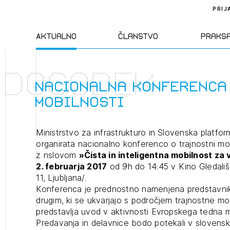
PRIJ
Aktualno
Članstvo
Praks
Dogodek
Novice
Člani ZAPS
Standa
Nacionalna konferenca
mobilnosti
Natečaji
Kandidati za
Pravil
člane
Ministrstvo za infrastrukturo in Slovenska platfo
Izobraževanja
Zakon
organirata nacionalno konferenco o trajnostni mob
Kandidati za
z nslovom
»Čista in inteligentna mobilnost za 
izpit
2. februarja 2017
od 9h do 14:45 v Kino Gledališ
Dogodki
Opravl
11, Ljubljana/.
dejavn
Konferenca je prednostno namenjena predstavni
drugim, ki se ukvarjajo s področjem trajnostne mobi
predstavlja uvod v aktivnosti Evropskega tedna m
Sklepa
Predavanja in delavnice bodo potekali v slovens