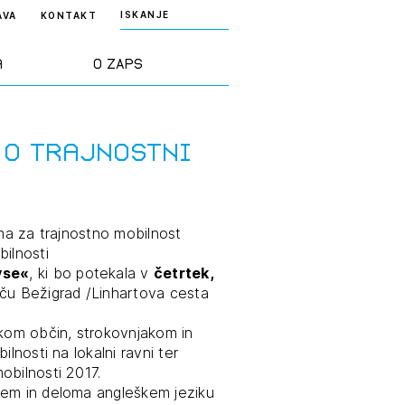
ISKANJE
AVA
KONTAKT
a
O ZAPS
rd ZAPS
Predstavitev
 o trajnostni
a stroke
Ekipa
rma za trajnostno mobilnost
odaja
Zlati svinčnik
ilnosti
vse«
, ki bo potekala v
četrtek,
ču Bežigrad /Linhartova cesta
janje
Projekti
osti
kom občin, strokovnjakom in
lnosti na lokalni ravni ter
Knjižnica
obilnosti 2017.
nje poslov
dokumentov
kem in deloma angleškem jeziku