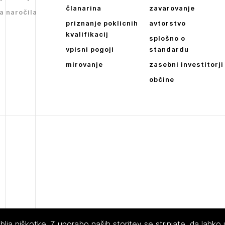
Dnevne medijske objave
članarina
zavarovanje
a naročila
NAPREJ
priznanje poklicnih
avtorstvo
kvalifikacij
splošno o
vpisni pogoji
standardu
mirovanje
zasebni investitorji
občine
ja piškotke. Z uporabo naših storitev se strinjate, da lahko