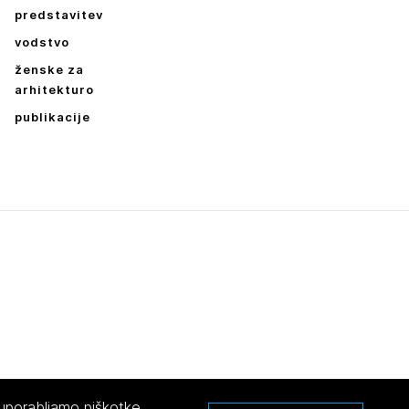
predstavitev
vodstvo
ženske za
arhitekturo
publikacije
 uporabljamo piškotke.