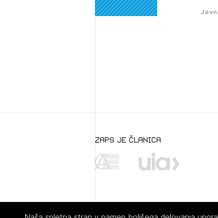
Javn
zaps je članica
Naša spletna stran v namen boljšega delovanja uporabl