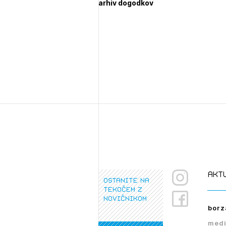
arhiv dogodkov
1/
Pr
1/
1/
pr
Osta
Po
Ozna
Novi
Prij
akt
ostanite na
tekočem z
novičnikom
borz
PRI
medi
PRI