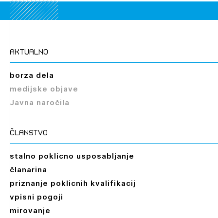
aktualno
Izbrana vsebina je namenjena le ZAPS
registriranim uporabnikom. Da lahko do nje
borza dela
dostopate, se je potrebno prijaviti.
medijske objave
Javna naročila
PRIJAVITE SE
REGISTRIRAJTE SE
članstvo
stalno poklicno usposabljanje
članarina
priznanje poklicnih kvalifikacij
vpisni pogoji
mirovanje