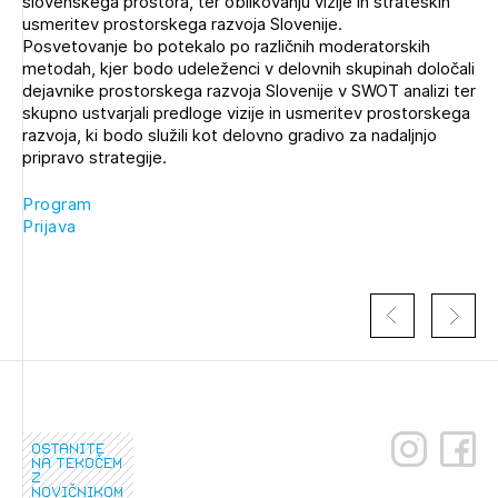
slovenskega prostora, ter oblikovanju vizije in strateških
Novičnik natečajev
usmeritev prostorskega razvoja Slovenije.
PRIJAVITE SE
Posvetovanje bo potekalo po različnih moderatorskih
Tedenski novičnik javnih naročil
metodah, kjer bodo udeleženci v delovnih skupinah določali
dejavnike prostorskega razvoja Slovenije v SWOT analizi ter
Dnevne medijske objave
POZABLJENO GESLO
skupno ustvarjali predloge vizije in usmeritev prostorskega
razvoja, ki bodo služili kot delovno gradivo za nadaljnjo
REGISTRIRAJTE SE
pripravo strategije.
Program
Prijava
NAPREJ
ostanite
na tekočem
z
novičnikom