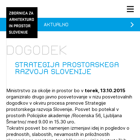
Aktualno
PRIJAVA
KONTAKT
Dogodek
1/1
1/1
1/2
Aktualno
Pozdravljeni
prijava
Prijava na novičnik
Strategija prostorskega
razvoja Slovenije
Članstvo
Prijavite se s svojim ZAPS uporabniškim imenom in geslom.
Ostanite na tekočem z novicami in se naročite na
Praksa
Ministrstvo za okolje in prostor bo v
torek, 13.10.2015
Novičnike. Označite svojo izbiro.
organiziralo drugo javno posvetovanje v nizu posvetovalnih
Novičnike vam bomo pošiljali na vaš elektronski naslov.
O ZAPS
dogodkov v okviru procesa prenove Strategije
prostorskega razvoja Slovenije. Posvet bo potekal v
prostorih Policijske akademije /Rocenska 56, Ljubljana
Šmartno/ med 9.00 in 15.30 uro.
Mesečni novičnik
Tokratni posvet bo namenjen izmenjavi idej in pogledov o
prednostih, slabostih, nevarnostih in priložnostih
Novičnik izobraževanj
PRIJAVITE SE