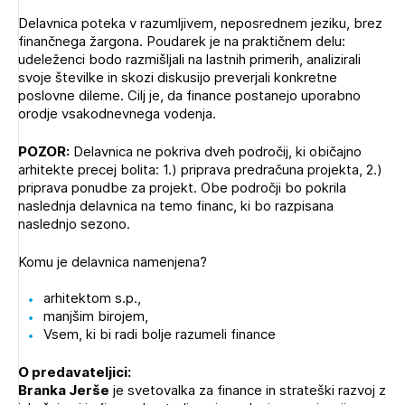
Delavnica poteka v razumljivem, neposrednem jeziku, brez
finančnega žargona. Poudarek je na praktičnem delu:
udeleženci bodo razmišljali na lastnih primerih, analizirali
svoje številke in skozi diskusijo preverjali konkretne
poslovne dileme. Cilj je, da finance postanejo uporabno
orodje vsakodnevnega vodenja.
POZOR:
Delavnica ne pokriva dveh področij, ki običajno
arhitekte precej bolita: 1.) priprava predračuna projekta, 2.)
priprava ponudbe za projekt. Obe področji bo pokrila
naslednja delavnica na temo financ, ki bo razpisana
naslednjo sezono.
Komu je delavnica namenjena?
arhitektom s.p.,
manjšim birojem,
Vsem, ki bi radi bolje razumeli finance
O predavateljici:
Branka Jerše
je svetovalka za finance in strateški razvoj z