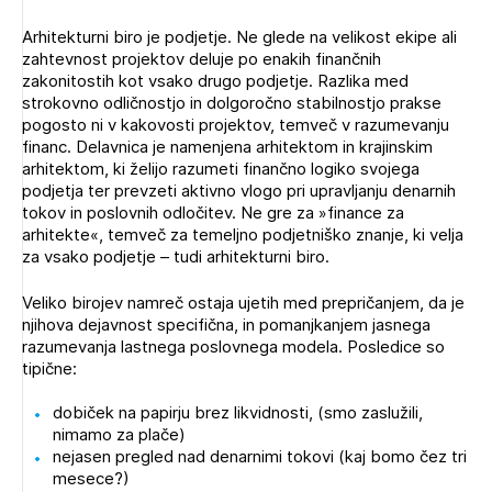
Novičnik natečajev
Arhitekturni biro je podjetje. Ne glede na velikost ekipe ali
Tedenski novičnik javnih naročil
zahtevnost projektov deluje po enakih finančnih
zakonitostih kot vsako drugo podjetje. Razlika med
Dnevne medijske objave
POZABLJENO GESLO
strokovno odličnostjo in dolgoročno stabilnostjo prakse
pogosto ni v kakovosti projektov, temveč v razumevanju
REGISTRIRAJTE SE
financ. Delavnica je namenjena arhitektom in krajinskim
arhitektom, ki želijo razumeti finančno logiko svojega
podjetja ter prevzeti aktivno vlogo pri upravljanju denarnih
tokov in poslovnih odločitev. Ne gre za »finance za
NAPREJ
Plačnik je podjetje
arhitekte«, temveč za temeljno podjetniško znanje, ki velja
za vsako podjetje – tudi arhitekturni biro.
Veliko birojev namreč ostaja ujetih med prepričanjem, da je
PRIJAVITE SE
njihova dejavnost specifična, in pomanjkanjem jasnega
razumevanja lastnega poslovnega modela. Posledice so
tipične:
dobiček na papirju brez likvidnosti, (smo zaslužili,
nimamo za plače)
nejasen pregled nad denarnimi tokovi (kaj bomo čez tri
mesece?)