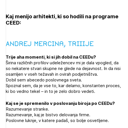
Kaj menijo arhitekti, ki so hodili na programe
CEED:
Andrej Mercina, Triiije
Trije aha momenti, ki si jih dobil na CEEDu?
Širina različnih profilov udeležencev mi je dala vpogled, da
so nekatere stvari skupne ne glede na dejavnost. In da nisi
osamljen v vseh težavah in ovirah podjetništva.
Dobil sem abecedo poslovnega sveta.
Spoznal sem, da je vse to, kar delamo, konstanten proces,
ki bo vedno tekel – in to je zelo dobro vedeti.
Kaj se je spremenilo v poslovanju biroja po CEEDu?
Razumevanje stranke.
Razumevanje, kaj je bistvo delovanja firme.
Poslovne luknje, v katere padaš, so bolje osvetljene.