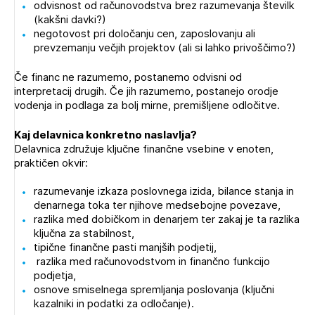
odvisnost od računovodstva brez razumevanja številk
(kakšni davki?)
negotovost pri določanju cen, zaposlovanju ali
prevzemanju večjih projektov (ali si lahko privoščimo?)
Če financ ne razumemo, postanemo odvisni od
interpretacij drugih. Če jih razumemo, postanejo orodje
vodenja in podlaga za bolj mirne, premišljene odločitve.
Kaj delavnica konkretno naslavlja?
Delavnica združuje ključne finančne vsebine v enoten,
praktičen okvir:
razumevanje izkaza poslovnega izida, bilance stanja in
denarnega toka ter njihove medsebojne povezave,
razlika med dobičkom in denarjem ter zakaj je ta razlika
ključna za stabilnost,
tipične finančne pasti manjših podjetij,
razlika med računovodstvom in finančno funkcijo
podjetja,
osnove smiselnega spremljanja poslovanja (ključni
kazalniki in podatki za odločanje).