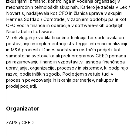
izkušnjami iz financ, kontrolinga in vodenja organizacij v
mednarodnih tehnoloških skupinah. Kariero je začela v Lek /
Novartis, nadaljevala kot CFO in članica uprave v skupini
Hermes Softlab / Comtrade, v zadnjem obdobju pa je kot
CFO vodila finance in operacije v software-skih podjetjih
NiceLabel in Loftware.
V teh vlogah je vodila finančne funkcije ter sodelovala pri
postavljanju in implementaciji strategije, internacionalizaciji
in M&A procesih. Danes vodstvom rastočih podjetij kot
samostojna svetovalka ali prek programov CEED pomaga
pri razumevanju financ in vzpostavitvi jasnega finančnega
upravljanja, organizacije, procesov in sistemov, ki podpirajo
razvoj podjetniških zgodb. Podjetjem svetuje tudi v
procesih povezovanja in iskanja partnerjev, nakupov in
prodaj podjetij.
Organizator
ZAPS / CEED