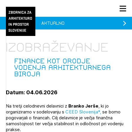
Aktualno
PRIJAVA
KONTAKT
Izobraževanje
1/1
1/1
1/2
Aktualno
Pozdravljeni
prijava
Prijava na novičnik
Finance kot orodje
vodenja arhitekturnega
Članstvo
biroja
Prijavite se s svojim ZAPS uporabniškim imenom in geslom.
Ostanite na tekočem z novicami in se naročite na
Finance kot orodje vodenja arhitekturnega biroja
Praksa
Novičnike. Označite svojo izbiro.
(prostih mest - 28)
Datum: 04.06.2026
Novičnike vam bomo pošiljali na vaš elektronski naslov.
O ZAPS
Na tretji celodnevni delavnici z
Branko Jerše
, ki jo
organiziramo v sodelovanju s
CEED Slovenija*,
se bomo
Mesečni novičnik
pogovarjali o financah. Cilj delavnice je večja finančna
samostojnost ter večja stabilnost in odločnost pri vodenju
Novičnik izobraževanj
prakse.
PRIJAVITE SE