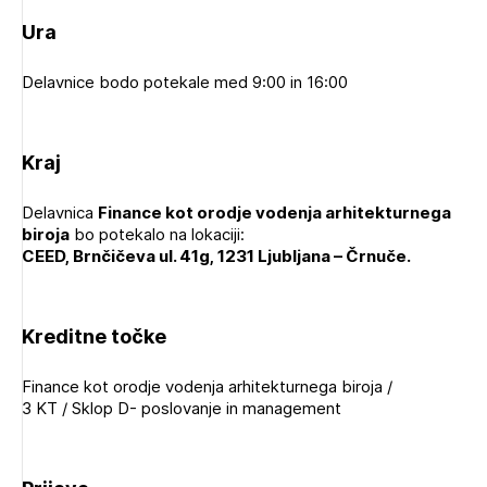
Ura
Delavnice bodo potekale med 9:00 in 16:00
Kraj
Delavnica
Finance kot orodje vodenja arhitekturnega
biroja
bo potekalo na lokaciji:
CEED, Brnčičeva ul. 41g, 1231 Ljubljana – Črnuče.
Kreditne točke
Finance kot orodje vodenja arhitekturnega biroja /
Izbrana vsebina je namenjena le ZAPS
3 KT / Sklop D- poslovanje in management
registriranim uporabnikom. Da lahko do nje
dostopate, se je potrebno prijaviti.
PRIJAVITE SE
REGISTRIRAJTE SE