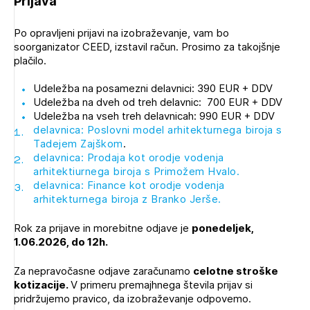
Prijava
Po opravljeni prijavi na izobraževanje, vam bo
soorganizator CEED, izstavil račun. Prosimo za takojšnje
plačilo.
Udeležba na posamezni delavnici: 390 EUR + DDV
Udeležba na dveh od treh delavnic: 700 EUR + DDV
Udeležba na vseh treh delavnicah: 990 EUR + DDV
delavnica: Poslovni model arhitekturnega biroja s
Tadejem Zajškom
.
delavnica: Prodaja kot orodje vodenja
arhitektiurnega biroja s Primožem Hvalo.
delavnica: Finance kot orodje vodenja
arhitekturnega biroja z Branko Jerše.
Rok za prijave in morebitne odjave je
ponedeljek,
1.06.2026, do 12h.
Za nepravočasne odjave zaračunamo
celotne stroške
kotizacije.
V primeru premajhnega števila prijav si
pridržujemo pravico, da izobraževanje odpovemo.