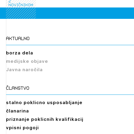
z
novičnikom
aktualno
borza dela
medijske objave
Javna naročila
članstvo
stalno poklicno usposabljanje
članarina
priznanje poklicnih kvalifikacij
vpisni pogoji