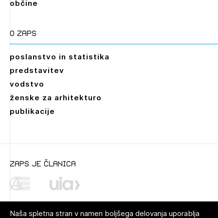
občine
O zaps
poslanstvo in statistika
predstavitev
vodstvo
ženske za arhitekturo
publikacije
zaps je članica
Naša spletna stran v namen boljšega delovanja uporablja