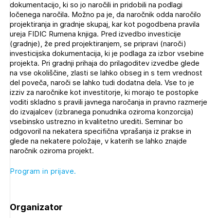
dokumentacijo, ki so jo naročili in pridobili na podlagi
Novičnik natečajev
ločenega naročila. Možno pa je, da naročnik odda naročilo
Tedenski novičnik javnih naročil
projektiranja in gradnje skupaj, kar kot pogodbena pravila
ureja FIDIC Rumena knjiga. Pred izvedbo investicije
Dnevne medijske objave
POZABLJENO GESLO
(gradnje), že pred projektiranjem, se pripravi (naroči)
investicijska dokumentacija, ki je podlaga za izbor vsebine
REGISTRIRAJTE SE
projekta. Pri gradnji prihaja do prilagoditev izvedbe glede
na vse okoliščine, zlasti se lahko obseg in s tem vrednost
del poveča, naroči se lahko tudi dodatna dela. Vse to je
izziv za naročnike kot investitorje, ki morajo te postopke
NAPREJ
voditi skladno s pravili javnega naročanja in pravno razmerje
Plačnik je podjetje
do izvajalcev (izbranega ponudnika oziroma konzorcija)
vsebinsko ustrezno in kvalitetno urediti. Seminar bo
odgovoril na nekatera specifična vprašanja iz prakse in
glede na nekatere položaje, v katerih se lahko znajde
PRIJAVITE SE
naročnik oziroma projekt.
Program in prijave.
Organizator