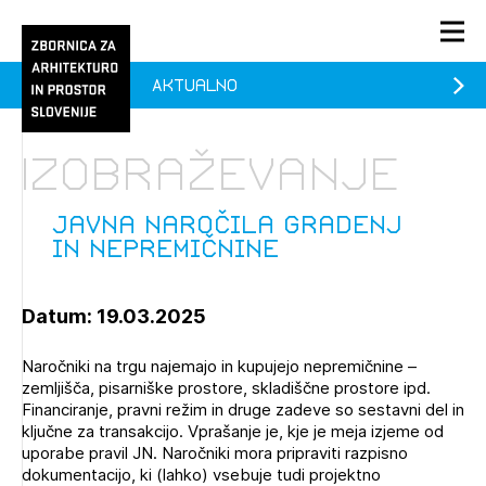
Aktualno
PRIJAVA
KONTAKT
Izobraževanje
1/1
1/1
1/2
Aktualno
Pozdravljeni
prijava
Prijava na novičnik
Javna naročila gradenj
in nepremičnine
Članstvo
Prijavite se s svojim ZAPS uporabniškim imenom in geslom.
Ostanite na tekočem z novicami in se naročite na
Javna naročila gradenj in nepremičnine (prostih mest
Praksa
Datum: 19.03.2025
Novičnike. Označite svojo izbiro.
- 0)
Novičnike vam bomo pošiljali na vaš elektronski naslov.
O ZAPS
Naročniki na trgu najemajo in kupujejo nepremičnine –
zemljišča, pisarniške prostore, skladiščne prostore ipd.
Financiranje, pravni režim in druge zadeve so sestavni del in
ključne za transakcijo. Vprašanje je, kje je meja izjeme od
Mesečni novičnik
uporabe pravil JN. Naročniki mora pripraviti razpisno
Novičnik izobraževanj
dokumentacijo, ki (lahko) vsebuje tudi projektno
PRIJAVITE SE