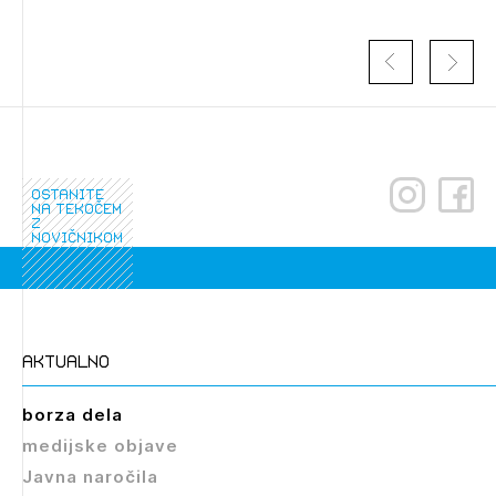
Izbrana vsebina je namenjena le ZAPS
registriranim uporabnikom. Da lahko do nje
dostopate, se je potrebno prijaviti.
PRIJAVITE SE
REGISTRIRAJTE SE
ostanite
na tekočem
z
novičnikom
aktualno
borza dela
medijske objave
Javna naročila