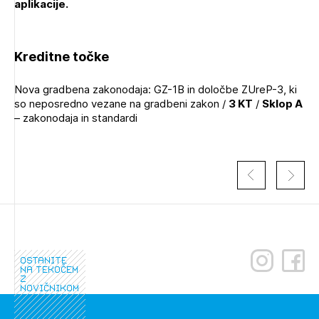
aplikacije.
Kreditne točke
Izbrana vsebina je namenjena le ZAPS
Nova gradbena zakonodaja: GZ-1B in določbe ZUreP-3, ki
registriranim uporabnikom. Da lahko do nje
so neposredno vezane na gradbeni zakon /
3 KT
/
Sklop A
dostopate, se je potrebno prijaviti.
– zakonodaja in standardi
PRIJAVITE SE
REGISTRIRAJTE SE
ostanite
na tekočem
z
novičnikom