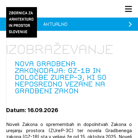
Aktualno
PRIJAVA
KONTAKT
Izobraževanje
1/1
1/1
1/2
Aktualno
Pozdravljeni
prijava
Prijava na novičnik
Nova gradbena
zakonodaja: GZ-1B in
Članstvo
določbe ZUreP-3, ki so
neposredno vezane na
Prijavite se s svojim ZAPS uporabniškim imenom in geslom.
Ostanite na tekočem z novicami in se naročite na
Nova gradbena zakonodaja: GZ-1B in določbe ZUreP-
Praksa
gradbeni zakon
Novičnike. Označite svojo izbiro.
3, ki so neposredno vezane na gradbeni zakon
(prostih mest - 0)
Novičnike vam bomo pošiljali na vaš elektronski naslov.
O ZAPS
Datum: 16.09.2026
Mesečni novičnik
Noveli Zakona o spremembah in dopolnitvah Zakona o
urejanju prostora (ZUreP-3C) ter novela Gradbenega
Novičnik izobraževanj
zakona (GZ-1B) sta v veljavi že od 15. oktobra 2025. Noveli
PRIJAVITE SE