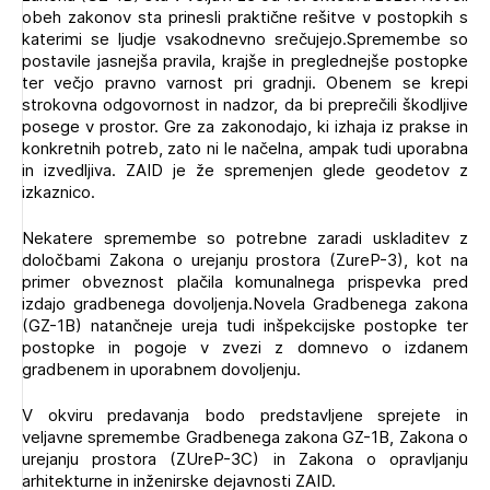
obeh zakonov sta prinesli praktične rešitve v postopkih s
Novičnik natečajev
katerimi se ljudje vsakodnevno srečujejo.Spremembe so
Tedenski novičnik javnih naročil
postavile jasnejša pravila, krajše in preglednejše postopke
ter večjo pravno varnost pri gradnji. Obenem se krepi
Dnevne medijske objave
POZABLJENO GESLO
strokovna odgovornost in nadzor, da bi preprečili škodljive
posege v prostor. Gre za zakonodajo, ki izhaja iz prakse in
REGISTRIRAJTE SE
konkretnih potreb, zato ni le načelna, ampak tudi uporabna
in izvedljiva. ZAID je že spremenjen glede geodetov z
izkaznico.
NAPREJ
Nekatere spremembe so potrebne zaradi uskladitev z
Plačnik je podjetje
določbami Zakona o urejanju prostora (ZureP-3), kot na
primer obveznost plačila komunalnega prispevka pred
izdajo gradbenega dovoljenja.Novela Gradbenega zakona
(GZ-1B) natančneje ureja tudi inšpekcijske postopke ter
PRIJAVITE SE
postopke in pogoje v zvezi z domnevo o izdanem
gradbenem in uporabnem dovoljenju.
V okviru predavanja bodo predstavljene sprejete in
veljavne spremembe Gradbenega zakona GZ-1B, Zakona o
urejanju prostora (ZUreP-3C) in Zakona o opravljanju
arhitekturne in inženirske dejavnosti ZAID.