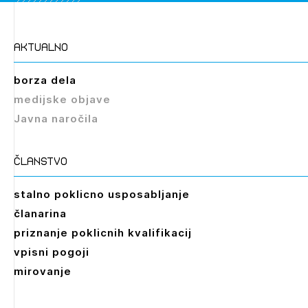
aktualno
borza dela
medijske objave
Javna naročila
članstvo
stalno poklicno usposabljanje
članarina
priznanje poklicnih kvalifikacij
vpisni pogoji
mirovanje