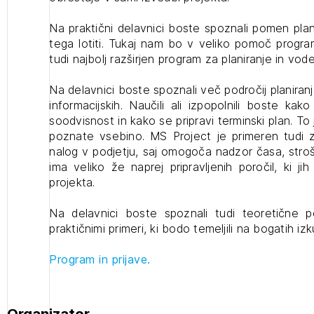
projek
Na praktični delavnici boste spoznali pomen plan
tega lotiti. Tukaj nam bo v veliko pomoč progra
tudi najbolj razširjen program za planiranje in vod
Stroko
Na delavnici boste spoznali več področij planiran
informacijskih. Naučili ali izpopolnili boste kako
Za inv
soodvisnost in kako se pripravi terminski plan. To
poznate vsebino. MS Project je primeren tudi za
nalog v podjetju, saj omogoča nadzor časa, stro
Občins
ima veliko že naprej pripravljenih poročil, ki jih
urbani
projekta.
Na delavnici boste spoznali tudi teoretične 
praktičnimi primeri, ki bodo temeljili na bogatih iz
Program in prijave.
Organizator