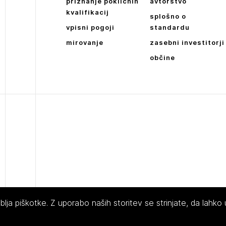
priznanje poklicnih
avtorstvo
kvalifikacij
splošno o
vpisni pogoji
standardu
mirovanje
zasebni investitorji
občine
ja piškotke. Z uporabo naših storitev se strinjate, da lahko
 Slovenije