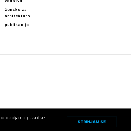
vodstvo
ženske za
arhitekturo
publikacije
 uporabljamo piškotke.
STRINJAM SE
Pravno obvestilo
|
O avtorjih
|
Piškotki