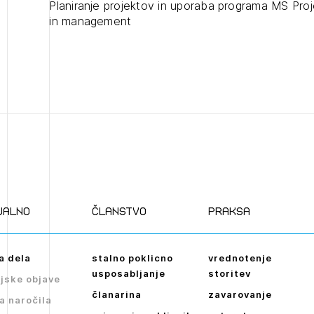
Planiranje projektov in uporaba programa MS Proj
NAPREJ
Plačnik je podjetje
in management
JAVITE SE
ualno
članstvo
praksa
a dela
stalno poklicno
vrednotenje
usposabljanje
storitev
jske objave
članarina
zavarovanje
a naročila