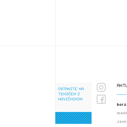
PRI
akt
ostanite na
tekočem z
novičnikom
borz
medi
Javn