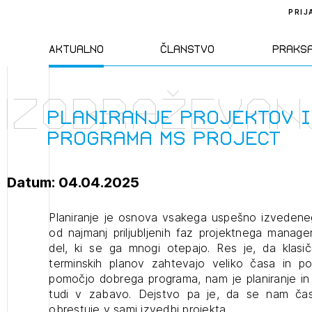
PRIJ
Aktualno
Članstvo
Praks
Izobraževan
Novice
Člani ZAPS
Standa
Planiranje projektov 
programa MS Project
Natečaji
Kandidati za
Pravil
člane
Datum: 04.04.2025
Izobraževanja
Zakon
Kandidati za
Planiranje je osnova vsakega uspešno izvedeneg
izpit
od najmanj priljubljenih faz projektnega manage
Dogodki
Opravl
del, ki se ga mnogi otepajo. Res je, da klas
dejavn
terminskih planov zahtevajo veliko časa in pot
pomočjo dobrega programa, nam je planiranje in s
Sklepa
tudi v zabavo. Dejstvo pa je, da se nam čas,
obrestuje v sami izvedbi projekta.