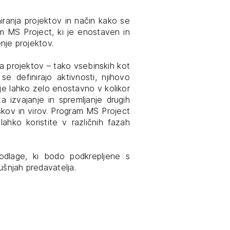
tiranje
iranja projektov in način kako se
m MS Project, ki je enostaven in
enje projektov.
vna pomoč
ja projektov – tako vsebinskih kot
 se definirajo aktivnosti, njihovo
estitorje
 je lahko zelo enostavno v kolikor
 izvajanje in spremljanje drugih
škov in virov. Program MS Project
ki
 lahko koristite v različnih fazah
sti
podlage, ki bodo podkrepljene s
kušnjah predavatelja.