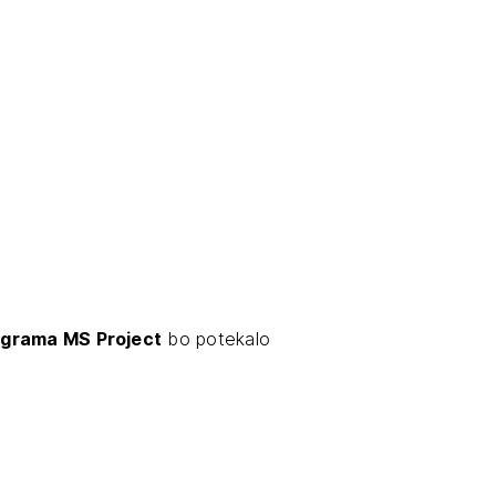
JTE SE
rograma MS Project
bo potekalo
ESLO
E SE