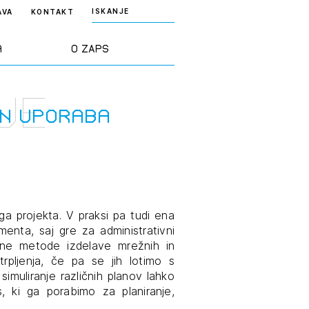
ISKANJE
AVA
KONTAKT
a
O ZAPS
je
rd ZAPS
Predstavitev
in uporaba
a stroke
Ekipa
odaja
Zlati svinčnik
a projekta. V praksi pa tudi ena
menta, saj gre za administrativni
janje
Projekti
ične metode izdelave mrežnih in
osti
rpljenja, če pa se jih lotimo s
Knjižnica
imuliranje različnih planov lahko
nje poslov
dokumentov
 ki ga porabimo za planiranje,