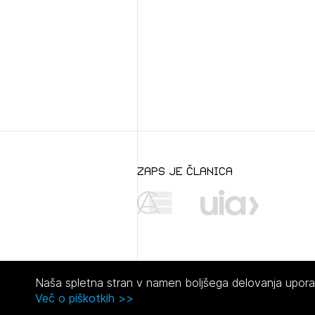
zaps je članica
Naša spletna stran v namen boljšega delovanja uporabl
Več o piškotkih >>
© 2021 Zbornica za arhitekturo in prostor