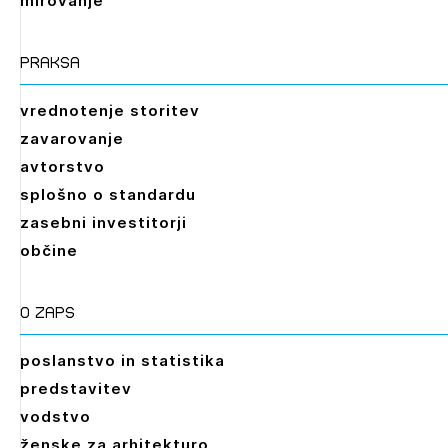
mirovanje
praksa
vrednotenje storitev
zavarovanje
avtorstvo
splošno o standardu
zasebni investitorji
občine
O zaps
poslanstvo in statistika
predstavitev
vodstvo
ženske za arhitekturo