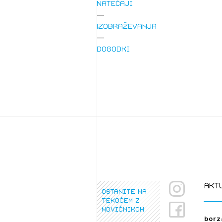
Natečaji
Izobraževanja
Dogodki
1/
Pr
1/
1/
pr
Osta
Po
Ozna
Novi
Prij
akt
ostanite na
tekočem z
novičnikom
borz
PRI