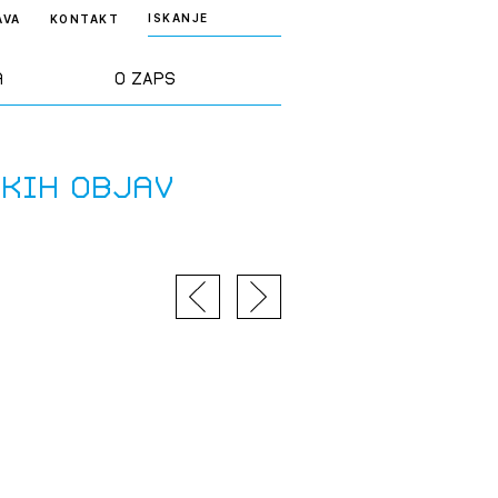
ISKANJE
AVA
KONTAKT
a
O ZAPS
rd ZAPS
Predstavitev
skih objav
a stroke
Ekipa
odaja
Zlati svinčnik
janje
Projekti
osti
Knjižnica
nje poslov
dokumentov