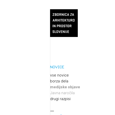
Novice
vse novice
borza dela
medijske objave
Javna naročila
drugi razpisi