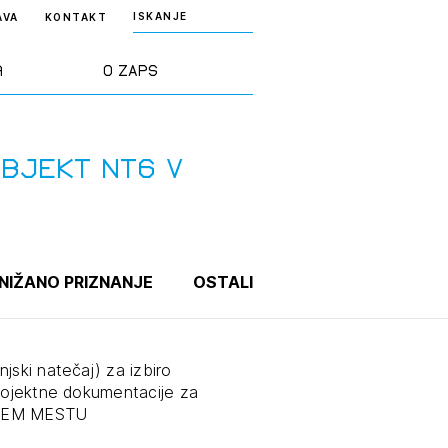
ISKANJE
AVA
KONTAKT
a
O ZAPS
rd ZAPS
Predstavitev
OBJEKT NT6 V
a stroke
Ekipa
odaja
Zlati svinčnik
NIŽANO PRIZNANJE
OSTALI
janje
Projekti
osti
jski natečaj) za izbiro
projektne dokumentacije za
Knjižnica
VEM MESTU
nje poslov
dokumentov