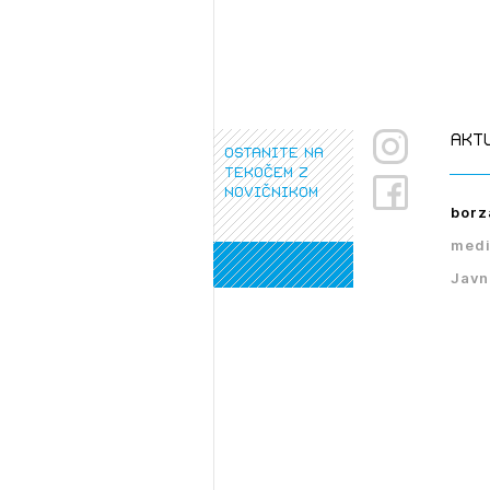
akt
ostanite na
tekočem z
novičnikom
borz
medi
Javn