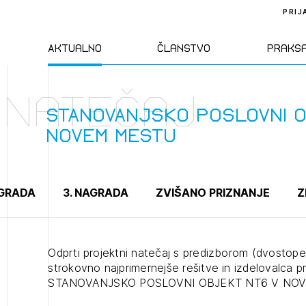
PRIJ
Aktualno
Članstvo
Praks
Natečaj
Novice
Člani ZAPS
Standa
STANOVANJSKO POSLOVNI 
NOVEM MESTU
Natečaji
Kandidati za
Pravil
člane
Izobraževanja
Zakon
AGRADA
3. NAGRADA
ZVIŠANO PRIZNANJE
Z
Kandidati za
izpit
Dogodki
Opravl
dejavn
Odprti projektni natečaj s predizborom (dvostopen
strokovno najprimernejše rešitve in izdelovalca 
STANOVANJSKO POSLOVNI OBJEKT NT6 V NO
Sklepa