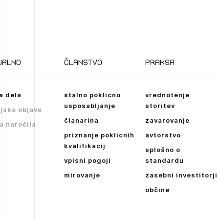
ualno
članstvo
praksa
a dela
stalno poklicno
vrednotenje
usposabljanje
storitev
jske objave
članarina
zavarovanje
a naročila
priznanje poklicnih
avtorstvo
kvalifikacij
splošno o
vpisni pogoji
standardu
mirovanje
zasebni investitorji
občine