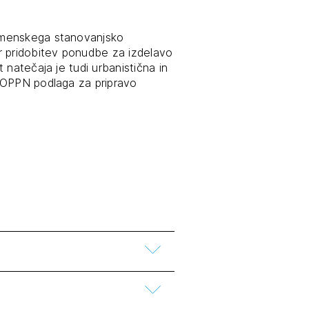
tiranje
amenskega stanovanjsko
r pridobitev ponudbe za izdelavo
 natečaja je tudi urbanistična in
vna pomoč
 OPPN podlaga za pripravo
estitorje
ki
sti