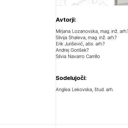
Avtorji:
PRI
Mirjana Lozanovska, mag. inž. arh.
PRI
Silvija Shaleva, mag. inž. arh.?
Erik Jurišević, abs. arh.?
Andrej Gorišek?
Silvia Navarro Carrillo
Sodelujoči:
Anglea Lekovska, štud. arh.