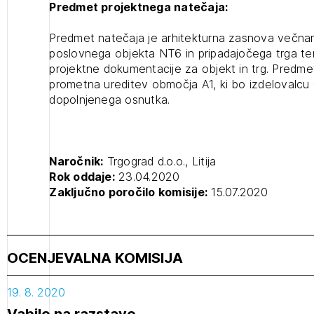
Predmet projektnega natečaja:
projek
Predmet natečaja je arhitekturna zasnova večn
poslovnega objekta NT6 in pripadajočega trga te
projektne dokumentacije za objekt in trg. Predmet
Stroko
prometna ureditev območja A1, ki bo izdelovalcu
dopolnjenega osnutka.
Za inv
Občins
Naročnik:
Trgograd d.o.o., Litija
urbani
Rok oddaje:
23.04.2020
Zaključno poročilo komisije:
15.07.2020
OCENJEVALNA KOMISIJA
19. 8. 2020
Vabilo na razstavo