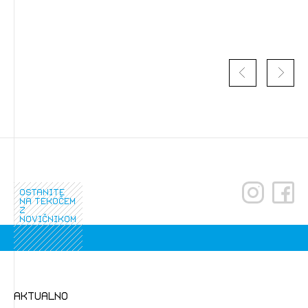
ostanite
Izbrana vsebina je namenjena le ZAPS
na tekočem
z
registriranim uporabnikom. Da lahko do nje
novičnikom
dostopate, se je potrebno prijaviti.
PRIJAVITE SE
REGISTRIRAJTE SE
aktualno