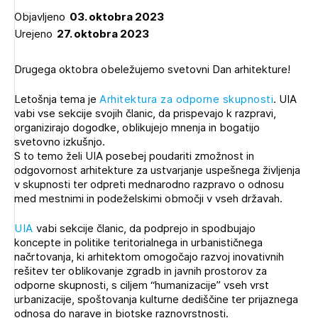
Novičnik natečajev
Objavljeno
03. oktobra 2023
Urejeno
27. oktobra 2023
Tedenski novičnik javnih naročil
Dnevne medijske objave
POZABLJENO GESLO
Drugega oktobra obeležujemo svetovni Dan arhitekture!
REGISTRIRAJTE SE
Letošnja tema je
Arhitektura za odporne skupnosti
. UIA
vabi vse sekcije svojih članic, da prispevajo k razpravi,
organizirajo dogodke, oblikujejo mnenja in bogatijo
svetovno izkušnjo.
NAPREJ
S to temo želi UIA posebej poudariti zmožnost in
odgovornost arhitekture za ustvarjanje uspešnega življenja
v skupnosti ter odpreti mednarodno razpravo o odnosu
med mestnimi in podeželskimi območji v vseh državah.
UIA
vabi sekcije članic, da podprejo in spodbujajo
koncepte in politike teritorialnega in urbanističnega
načrtovanja, ki arhitektom omogočajo razvoj inovativnih
rešitev ter oblikovanje zgradb in javnih prostorov za
odporne skupnosti, s ciljem “humanizacije” vseh vrst
urbanizacije, spoštovanja kulturne dediščine ter prijaznega
odnosa do narave in biotske raznovrstnosti.