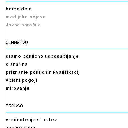
borza dela
medijske objave
Javna naročila
članstvo
stalno poklicno usposabljanje
članarina
priznanje poklicnih kvalifikacij
vpisni pogoji
mirovanje
praksa
vrednotenje storitev
zavarovanje