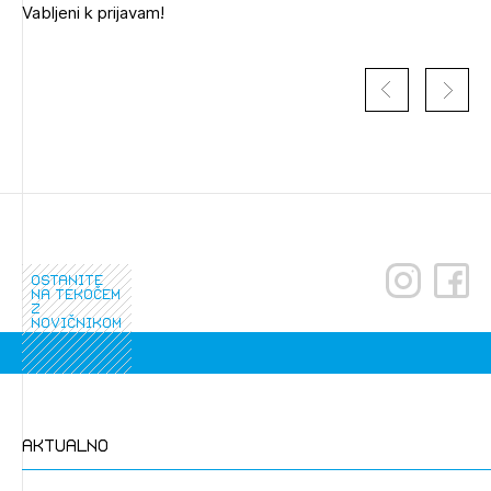
Vabljeni k prijavam!
Izbrana vsebina je namenjena le ZAPS
registriranim uporabnikom. Da lahko do nje
dostopate, se je potrebno prijaviti.
PRIJAVITE SE
REGISTRIRAJTE SE
ostanite
na tekočem
z
novičnikom
aktualno