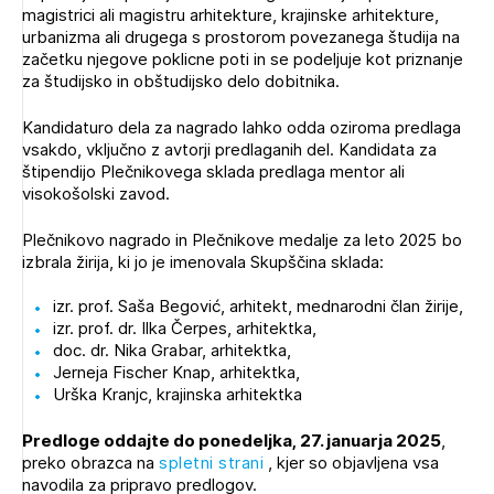
magistrici ali magistru arhitekture, krajinske arhitekture,
urbanizma ali drugega s prostorom povezanega študija na
začetku njegove poklicne poti in se podeljuje kot priznanje
za študijsko in obštudijsko delo dobitnika.
Kandidaturo dela za nagrado lahko odda oziroma predlaga
vsakdo, vključno z avtorji predlaganih del. Kandidata za
štipendijo Plečnikovega sklada predlaga mentor ali
visokošolski zavod.
Plečnikovo nagrado in Plečnikove medalje za leto 2025 bo
izbrala žirija, ki jo je imenovala Skupščina sklada:
izr. prof. Saša Begović, arhitekt, mednarodni član žirije,
izr. prof. dr. Ilka Čerpes, arhitektka,
doc. dr. Nika Grabar, arhitektka,
Jerneja Fischer Knap, arhitektka,
Urška Kranjc, krajinska arhitektka
Predloge oddajte do ponedeljka, 27. januarja 2025
,
preko obrazca na
spletni strani
, kjer so objavljena vsa
navodila za pripravo predlogov.