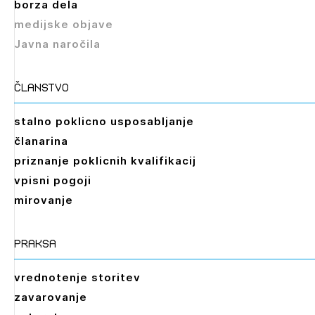
borza dela
medijske objave
Javna naročila
članstvo
stalno poklicno usposabljanje
članarina
priznanje poklicnih kvalifikacij
vpisni pogoji
mirovanje
praksa
vrednotenje storitev
zavarovanje