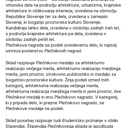
Novičnik natečajev
vrhunska dela na področju arhitekture, urbanizma, krajinske
arhitekture in oblikovanja interierja, izvedena na območju
Tedenski novičnik javnih naročil
Republike Slovenije ter za dela, izvedena v zamejski
Sloveniji, ki bogatijo prostorsko kulturo Slovenije.
Dnevne medijske objave
POZABLJENO GESLO
Kandidirajo lahko dela, izvedena v obdobju zadnjih treh let,
s področja krajinske arhitekture pa dela, izvedena v
REGISTRIRAJTE SE
obdobju zadnjih petih let.
Plečnikova nagrada se podeli izvedenemu delu, ki najbolj
ustreza poslanstvu Plečnikovih nagrad.
NAPREJ
Sklad razpisuje Plečnikovo medaljo za arhitekturno
realizacijo večjega merila, arhitekturno realizacijo manjšega
merila, javni prostor, strokovno publicistiko in medaljo za
bogatitev prostorske kulture. Žirija podeli izmed treh
kategorij, arhitekturna realizacija večjega merila,
arhitekturna realizacija manjšega merila in javni prostor, dve
Plečnikovi medalji in eno Plečnikovo nagrado. V kategoriji,
ki ji pripada delo, ki prejme Plečnikovo nagrado, se
Plečnikove medalje ne podeli.
Sklad posebej razpisuje tudi študentsko priznanje v obliki
štipendije. Štipendija Plečnikovega sklada je spodbuda