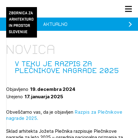
Aktualno
PRIJAVA
KONTAKT
Novica
1/1
1/2
Aktualno
Pozdravljeni
Prijava na novičnik
V teku je razpis za
Plečnikove nagrade 2025
Članstvo
Prijavite se s svojim ZAPS uporabniškim imenom in geslom.
Ostanite na tekočem z novicami in se naročite na
Praksa
Objavljeno
19. decembra 2024
Novičnike. Označite svojo izbiro.
Urejeno
17. januarja 2025
Novičnike vam bomo pošiljali na vaš elektronski naslov.
O ZAPS
Obveščamo vas, da je objavljen
Razpis za Plečnikove
nagrade 2025.
Mesečni novičnik
Sklad arhitekta Jožeta Plečnika razpisuje Plečnikove
Novičnik izobraževanj
PRIJAVITE SE
nagrade za leto 2025 – osrednja nacionalna priznanja za