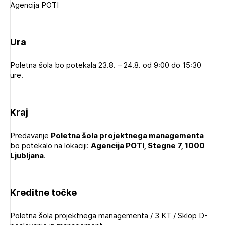
Agencija POTI
Novičnik natečajev
Tedenski novičnik javnih naročil
Ura
Dnevne medijske objave
POZABLJENO GESLO
REGISTRIRAJTE SE
Poletna šola bo potekala 23.8. – 24.8. od 9:00 do 15:30
ure.
NAPREJ
Plačnik je podjetje
Kraj
Predavanje
Poletna šola projektnega managementa
bo potekalo na lokaciji:
Agencija POTI, Stegne 7, 1000
PRIJAVITE SE
Ljubljana
.
Kreditne točke
Poletna šola projektnega managementa / 3 KT / Sklop D-