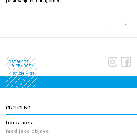
poslovanje in management
ostanite
na tekočem
z
novičnikom
Izbrana vsebina je namenjena le ZAPS
registriranim uporabnikom. Da lahko do nje
dostopate, se je potrebno prijaviti.
PRIJAVITE SE
REGISTRIRAJTE SE
aktualno
borza dela
medijske objave