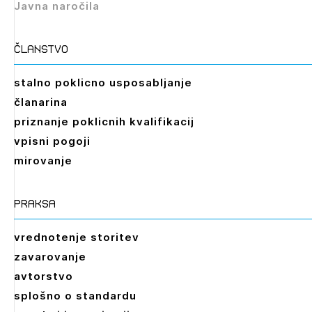
Javna naročila
članstvo
stalno poklicno usposabljanje
članarina
priznanje poklicnih kvalifikacij
vpisni pogoji
mirovanje
praksa
vrednotenje storitev
zavarovanje
avtorstvo
splošno o standardu