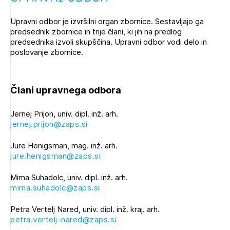
Upravni odbor je izvršilni organ zbornice. Sestavljajo ga
predsednik zbornice in trije člani, ki jih na predlog
predsednika izvoli skupščina. Upravni odbor vodi delo in
poslovanje zbornice.
Člani upravnega odbora
Jernej Prijon, univ. dipl. inž. arh.
jernej.prijon@zaps.si
Jure Henigsman, mag. inž. arh.
jure.henigsman@zaps.si
Mima Suhadolc, univ. dipl. inž. arh.
mima.suhadolc@zaps.si
Petra Vertelj Nared, univ. dipl. inž. kraj. arh.
petra.vertelj-nared@zaps.si