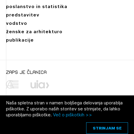
poslanstvo in statistika
predstavitev
vodstvo
ženske za arhitekturo
publikacije
zaps je članica
Naša spletna stran v namen boljšega delovanja uporablja
piškotke. Z uporabo naših storitev se strinjate, da lahko
uporabljamo piškotke.
Več o piškotkih >>
© 2021 Zbornica za arhitekturo in
Pravno obvestilo
|
O avtorjih
|
prostor Slovenije
Piškotki
STRINJAM SE