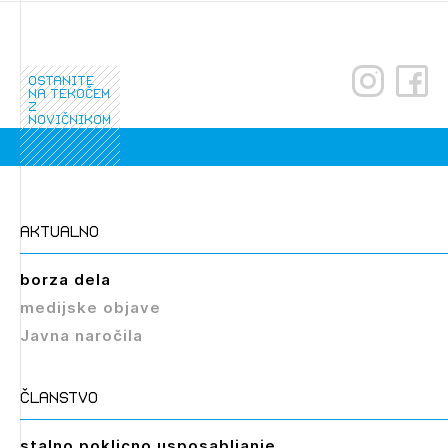
ostanite
na tekočem
z
novičnikom
aktualno
borza dela
medijske objave
Javna naročila
članstvo
stalno poklicno usposabljanje