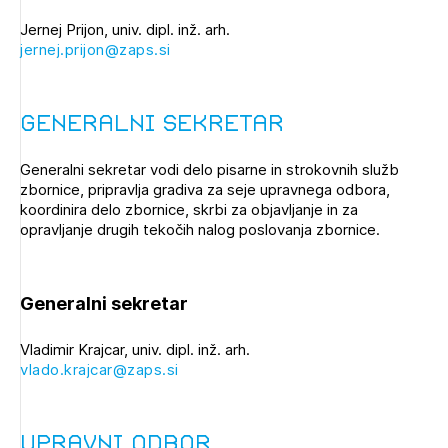
Novičnik natečajev
Jernej Prijon, univ. dipl. inž. arh.
PRIJAVITE SE
Tedenski novičnik javnih naročil
jernej.prijon@zaps.si
Dnevne medijske objave
POZABLJENO GESLO
Generalni sekretar
REGISTRIRAJTE SE
Generalni sekretar vodi delo pisarne in strokovnih služb
zbornice, pripravlja gradiva za seje upravnega odbora,
NAPREJ
koordinira delo zbornice, skrbi za objavljanje in za
opravljanje drugih tekočih nalog poslovanja zbornice.
Generalni sekretar
Vladimir Krajcar, univ. dipl. inž. arh.
vlado.krajcar@zaps.si
Upravni odbor