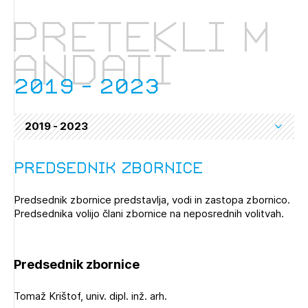
pretekli m
andati
2019 - 2023
2019 - 2023
Izbrana vsebina je namenjena le ZAPS
registriranim uporabnikom. Da lahko do nje
dostopate, se je potrebno prijaviti.
Predsednik zbornice
PRIJAVITE SE
REGISTRIRAJTE SE
Predsednik zbornice predstavlja, vodi in zastopa zbornico.
Predsednika volijo člani zbornice na neposrednih volitvah.
Predsednik zbornice
Tomaž Krištof, univ. dipl. inž. arh.