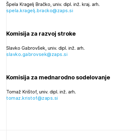
Špela Kragelj Bračko, univ. dipl. inž. kraj. arh.
spela.kragelj.bracko@zaps.si
Komisija za razvoj stroke
Slavko Gabrovšek, univ. dipl. inž. arh.
slavko.gabrovsek@zaps.si
Komisija za mednarodno sodelovanje
Tomaž Krištof, univ. dipl. inž. arh.
tomaz.kristof@zaps.si