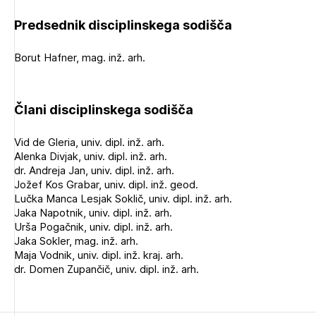
Predsednik disciplinskega sodišča
Borut Hafner, mag. inž. arh.
Člani disciplinskega sodišča
Vid de Gleria, univ. dipl. inž. arh.
Alenka Divjak, univ. dipl. inž. arh.
dr. Andreja Jan, univ. dipl. inž. arh.
Jožef Kos Grabar, univ. dipl. inž. geod.
Lučka Manca Lesjak Soklič, univ. dipl. inž. arh.
Jaka Napotnik, univ. dipl. inž. arh.
Urša Pogačnik, univ. dipl. inž. arh.
Jaka Sokler, mag. inž. arh.
Maja Vodnik, univ. dipl. inž. kraj. arh.
dr. Domen Zupančič, univ. dipl. inž. arh.
Izbrana vsebina je namenjena le ZAPS
registriranim uporabnikom. Da lahko do nje