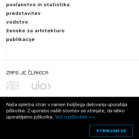
poslanstvo in statistika
predstavitev
vodstvo
ženske za arhitekturo
publikacije
zaps je članica
Naša spletna stran v namen boljšega delovanja uporablja
piškotke. Z uporabo naših storitev se strinjate, da lahko
uporabljamo piškotke.
Več o piškotkih >>
© 2021 Zbornica za arhitekturo in
Pravno obvestilo
|
O avtorjih
|
prostor Slovenije
Piškotki
STRINJAM SE