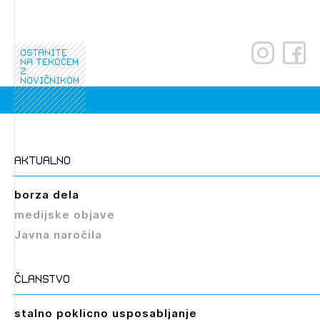
dostopate, se je potrebno prijaviti.
PRIJAVITE SE
REGISTRIRAJTE SE
ostanite
na tekočem
z
novičnikom
aktualno
borza dela
medijske objave
Javna naročila
članstvo
stalno poklicno usposabljanje