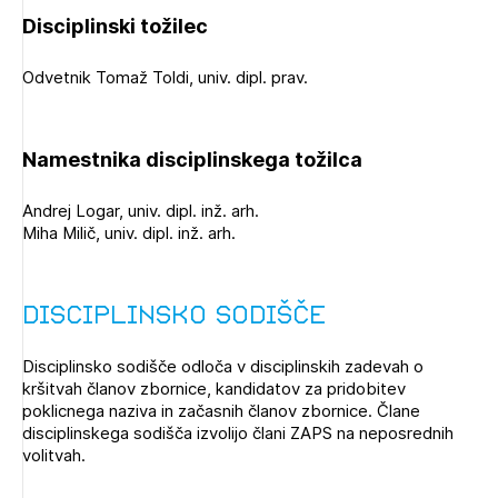
Novičnik natečajev
Disciplinski tožilec
PRIJAVITE SE
Tedenski novičnik javnih naročil
Odvetnik Tomaž Toldi, univ. dipl. prav.
Dnevne medijske objave
POZABLJENO GESLO
REGISTRIRAJTE SE
Namestnika disciplinskega tožilca
Andrej Logar, univ. dipl. inž. arh.
NAPREJ
Miha Milič, univ. dipl. inž. arh.
Disciplinsko sodišče
Disciplinsko sodišče odloča v disciplinskih zadevah o
kršitvah članov zbornice, kandidatov za pridobitev
poklicnega naziva in začasnih članov zbornice. Člane
disciplinskega sodišča izvolijo člani ZAPS na neposrednih
volitvah.