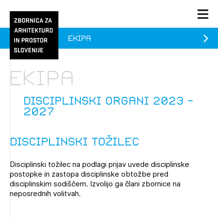
ekipa
PRIJAVA
KONTAKT
ekipa
1/1
1/1
1/2
Aktualno
Pozdravljeni
prijava
Prijava na novičnik
disciplinski organi 2023 -
2027
Članstvo
Prijavite se s svojim ZAPS uporabniškim imenom in geslom.
Ostanite na tekočem z novicami in se naročite na
Praksa
Disciplinski tožilec
Novičnike. Označite svojo izbiro.
Novičnike vam bomo pošiljali na vaš elektronski naslov.
O ZAPS
Disciplinski tožilec na podlagi prijav uvede disciplinske
postopke in zastopa disciplinske obtožbe pred
disciplinskim sodiščem. Izvolijo ga člani zbornice na
neposrednih volitvah.
Mesečni novičnik
Novičnik izobraževanj
PRIJAVITE SE