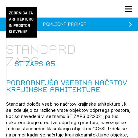
Poklicna praksa
PRIJAVA
KONTAKT
Standard
1/1
1/1
1/2
ZAPS
Aktualno
Pozdravljeni
prijava
Prijava na novičnik
ST ZAPS 05
Članstvo
Podrobnejša vsebina načrtov
Prijavite se s svojim ZAPS uporabniškim imenom in geslom.
Ostanite na tekočem z novicami in se naročite na
Praksa
krajinske arhitekture
Novičnike. Označite svojo izbiro.
Novičnike vam bomo pošiljali na vaš elektronski naslov.
O ZAPS
Standard določa vsebino načrtov krajinske arhitekture , ki
se izdelujejo za različne vrste objektov odprtega prostora,
kot so navedeni v seznamu ST ZAPS 02:2021, pa tudi
nekatere druge ureditve odprtega prostora, navezuje se
Mesečni novičnik
tudi na standardno klasifikacijo objektov CC-SI. Izdela se
Novičnik izobraževanj
na primer kadar se načrtuje krajinskoarhitekturne objekte,
PRIJAVITE SE