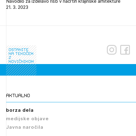
Navodilo za izdelavo risb v načrtih krajinske arhitekture
21. 3. 2023
ostanite
na tekočem
z
novičnikom
Izbrana vsebina je namenjena le ZAPS
registriranim uporabnikom. Da lahko do nje
dostopate, se je potrebno prijaviti.
aktualno
PRIJAVITE SE
REGISTRIRAJTE SE
borza dela
medijske objave
Javna naročila