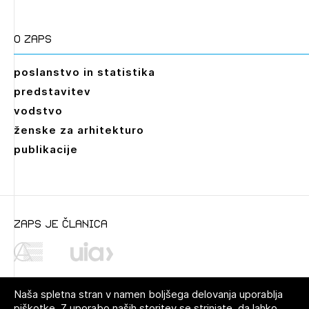
O zaps
poslanstvo in statistika
predstavitev
vodstvo
ženske za arhitekturo
publikacije
zaps je članica
Gradivo
Naša spletna stran v namen boljšega delovanja uporablja
ST ZAPS 05-2022 Vsebina KA (PDF, 290,07
piškotke. Z uporabo naših storitev se strinjate, da lahko