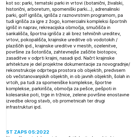
kot so: parki, tematski parki in vrtovi (botanični, živalski,
Novičnik natečajev
historični, arboretum, spomeniški parki…), adrenalinski
PRIJAVITE SE
Tedenski novičnik javnih naročil
parki, golf igrišča, igrišča z raznovrstnim programom, pa
tudi igrišča za igre z žogo, komercialni kompleksi športnih
Dnevne medijske objave
POZABLJENO GESLO
igrišč in naprav, rekreacijska območja, smučišča in
sankališča, športna igrišča z ali brez tehničnih ureditev,
REGISTRIRAJTE SE
vrtovi, pokopališča, krajinske ureditve ob vodotokih /
plaziščih ipd., krajinske ureditve v mestih, ozelenitve,
površine za šotorišča, zahtevnejše zaščite biotopov,
zasaditve v odprti krajini, nasadi ipd. Načrt krajinske
NAPREJ
arhitekture je del projektne dokumentacije za novogradnje/
rekonstrukcije odprtega prostora ob objektih, predvsem
ob večstanovanjskih objektih, in ob javnih objektih, šolah in
vrtcih, pa tudi za spomeniške komplekse, športne
komplekse, parkirišča, območja za pešce, pešpoti in
kolesarske poti, trge in tržnice, zelene površine enostavne
izvedbe okrog stavb, ob prometnicah ter drugi
infrastrukturi ipd.
ST ZAPS 05:2022