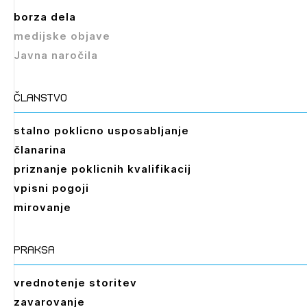
borza dela
medijske objave
Javna naročila
članstvo
stalno poklicno usposabljanje
članarina
priznanje poklicnih kvalifikacij
vpisni pogoji
mirovanje
praksa
vrednotenje storitev
zavarovanje