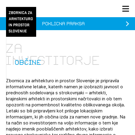
Poklicna praksa
PRIJAVA
KONTAKT
Za
1/1
1/1
1/2
investitorje
Aktualno
Pozdravljeni
prijava
Prijava na novičnik
občine
Članstvo
Zbornica za arhitekturo in prostor Slovenije je pripravila
Prijavite se s svojim ZAPS uporabniškim imenom in geslom.
Ostanite na tekočem z novicami in se naročite na
Praksa
informativne letake, katerih namen je izobraziti javnost o
Novičnike. Označite svojo izbiro.
prednostih sodelovanja s strokovnjaki – arhitekti,
Novičnike vam bomo pošiljali na vaš elektronski naslov.
O ZAPS
krajinskimi arhitekti in prostorskimi načrtovalci in ob tem
opozoriti na pomembnost kvalitetno oblikovanega okolja.
Letaki so bili pripravljeni kot priloge lokacijskim
informacijam, ki jih občina izda za namen nove gradnje. Na
Mesečni novičnik
ta način so investitorjem na voljo informacije o tem kje
najdejo imenik pooblaščenih arhitektov, kako izbrati
Novičnik izobraževanj
PRIJAVITE SE
pravega strokovnjaka ter različne druge informacije o