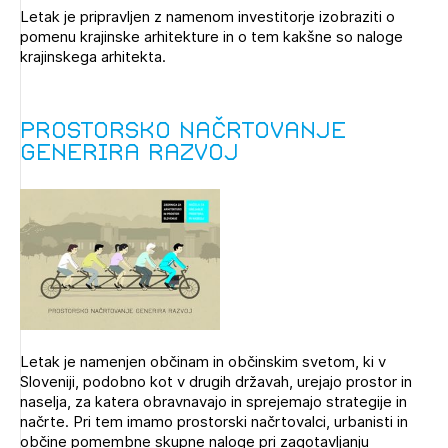
Letak je pripravljen z namenom investitorje izobraziti o
pomenu krajinske arhitekture in o tem kakšne so naloge
krajinskega arhitekta.
Prostorsko načrtovanje
generira razvoj
Izbrana vsebina je namenjena le ZAPS
registriranim uporabnikom. Da lahko do nje
dostopate, se je potrebno prijaviti.
Letak je namenjen občinam in občinskim svetom, ki v
PRIJAVITE SE
REGISTRIRAJTE SE
Sloveniji, podobno kot v drugih državah, urejajo prostor in
naselja, za katera obravnavajo in sprejemajo strategije in
načrte. Pri tem imamo prostorski načrtovalci, urbanisti in
občine pomembne skupne naloge pri zagotavljanju