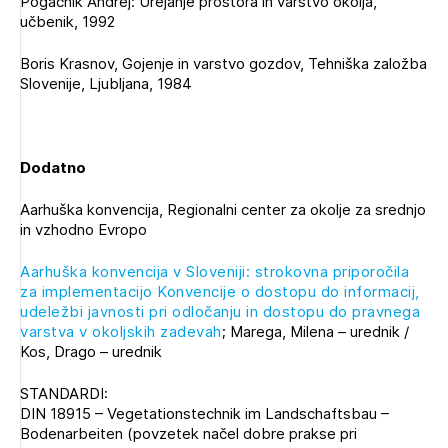
Pogačnik Andrej: Urejanje prostora in varstvo okolja,
učbenik, 1992
Boris Krasnov, Gojenje in varstvo gozdov, Tehniška založba
Slovenije, Ljubljana, 1984
Dodatno
Izbrana vsebina je namenjena le ZAPS
Aarhuška konvencija, Regionalni center za okolje za srednjo
registriranim uporabnikom. Da lahko do nje
in vzhodno Evropo
dostopate, se je potrebno prijaviti.
Aarhuška konvencija v Sloveniji: strokovna priporočila
PRIJAVITE SE
REGISTRIRAJTE SE
za implementacijo Konvencije o dostopu do informacij,
udeležbi javnosti pri odločanju in dostopu do pravnega
varstva v okoljskih zadevah
; Marega, Milena – urednik /
Kos, Drago – urednik
STANDARDI:
DIN 18915 – Vegetationstechnik im Landschaftsbau –
Bodenarbeiten (povzetek načel dobre prakse pri