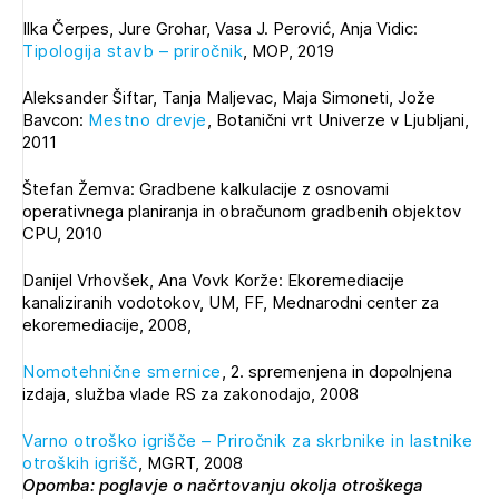
Novičnik natečajev
Ilka Čerpes, Jure Grohar, Vasa J. Perović, Anja Vidic:
PRIJAVITE SE
Tipologija stavb – priročnik
, MOP, 2019
Tedenski novičnik javnih naročil
Dnevne medijske objave
POZABLJENO GESLO
Aleksander Šiftar, Tanja Maljevac, Maja Simoneti, Jože
Bavcon:
Mestno drevje
, Botanični vrt Univerze v Ljubljani,
2011
REGISTRIRAJTE SE
Štefan Žemva: Gradbene kalkulacije z osnovami
operativnega planiranja in obračunom gradbenih objektov
NAPREJ
CPU, 2010
Danijel Vrhovšek, Ana Vovk Korže: Ekoremediacije
kanaliziranih vodotokov, UM, FF, Mednarodni center za
ekoremediacije, 2008,
Nomotehnične smernice
, 2. spremenjena in dopolnjena
izdaja, služba vlade RS za zakonodajo, 2008
Varno otroško igrišče – Priročnik za skrbnike in lastnike
otroških igrišč
, MGRT, 2008
Opomba: poglavje o načrtovanju okolja otroškega