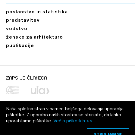
poslanstvo in statistika
predstavitev
vodstvo
ženske za arhitekturo
publikacije
zaps je članica
Naša spletna stran v namen boljšega delovanja uporablja
piškotke. Z uporabo naših storitev se strinjate, da lahko
uporabljamo piškotke.
Več o piškotkih >>
© 2021 Zbornica za arhitekturo in
Pravno obvestilo
|
O avtorjih
|
prostor Slovenije
Piškotki
STRINJAM SE