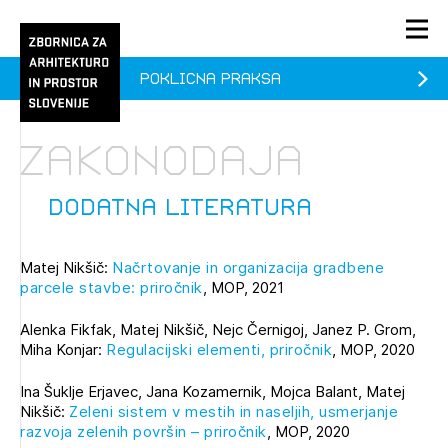
Poklicna praksa
PRIJAVA
KONTAKT
Zakonodaja
1/1
1/1
1/2
Aktualno
Pozdravljeni
prijava
Prijava na novičnik
dodatna literatura
Članstvo
Matej Nikšič:
Načrtovanje in organizacija gradbene
Prijavite se s svojim ZAPS uporabniškim imenom in geslom.
Ostanite na tekočem z novicami in se naročite na
Praksa
parcele stavbe: priročnik
, MOP, 2021
Novičnike. Označite svojo izbiro.
Novičnike vam bomo pošiljali na vaš elektronski naslov.
O ZAPS
Alenka Fikfak, Matej Nikšič, Nejc Černigoj, Janez P. Grom,
Miha Konjar:
Regulacijski elementi, priročnik
, MOP, 2020
Ina Šuklje Erjavec, Jana Kozamernik, Mojca Balant, Matej
Mesečni novičnik
Nikšič:
Zeleni sistem v mestih in naseljih, usmerjanje
Novičnik izobraževanj
razvoja zelenih površin – priročnik
, MOP, 2020
PRIJAVITE SE