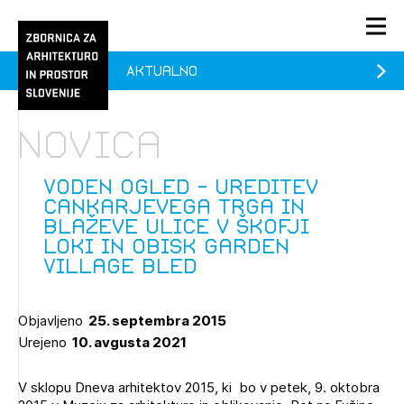
Aktualno
PRIJAVA
KONTAKT
Novica
1/1
1/2
Aktualno
Pozdravljeni
Prijava na novičnik
Voden ogled - ureditev
Cankarjevega trga in
Članstvo
Blaževe ulice v Škofji
Loki in obisk Garden
Prijavite se s svojim ZAPS uporabniškim imenom in geslom.
Ostanite na tekočem z novicami in se naročite na
Praksa
Village Bled
Novičnike. Označite svojo izbiro.
Novičnike vam bomo pošiljali na vaš elektronski naslov.
O ZAPS
Objavljeno
25. septembra 2015
Urejeno
10. avgusta 2021
Mesečni novičnik
V sklopu Dneva arhitektov 2015, ki bo v petek, 9. oktobra
Novičnik izobraževanj
PRIJAVITE SE