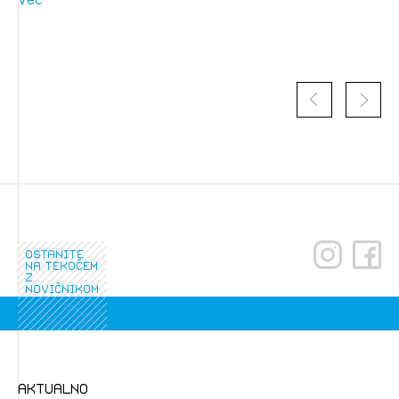
ostanite
Izbrana vsebina je namenjena le ZAPS
na tekočem
registriranim uporabnikom. Da lahko do nje
z
novičnikom
dostopate, se je potrebno prijaviti.
PRIJAVITE SE
REGISTRIRAJTE SE
aktualno