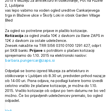
2015 v Muzeju za arhitekturo in oblikovanje, Pot na Fužine
Novičnik natečajev
2, Ljubljana
vas lepo vabimo na voden ogled ureditve Cankarjevega
Tedenski novičnik javnih naročil
trga in Blaževe ulice v Škofji Loki in obisk Garden Village
Bled
Dnevne medijske objave
POZABLJENO GESLO
Za ogled so potrebne prijave in plačilo kotizacije.
REGISTRIRAJTE SE
Kotizacija
za ogled znaša 10€ z davkom za člane ZAPS in
12€ z davkom za ostale udeležence.
Znesek nakažite na TRR SI56 0310 0100 1291 427, odprt
pri SKB banki.
NAPREJ
Prijave
s potrdilom o plačani kotizaciji
sprejemamo do 1.10. 2015 na elektronski naslov:
barbara.pungercar@zaps.si
Odpeljali se bomo izpred Muzeja za arhitekturo in
oblikovanje v Ljubljani ob 8.30 uri, predviden prihod nazaj je
ob 14:00 uri. Pisna odjava, na podlagi katere bomo izvedli
celotno vračilo že plačane kotizacije, je možna do 1.10.
2015. Vračilo kotizacije ob odjavi po tem datumu ne bo več
možno. Če bo prijavljenih udeležencev premalo, bo ogled
odpadel.
Več