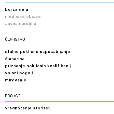
borza dela
medijske objave
Javna naročila
članstvo
stalno poklicno usposabljanje
članarina
priznanje poklicnih kvalifikacij
vpisni pogoji
mirovanje
praksa
vrednotenje storitev