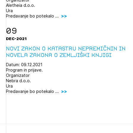
Aletheia d.o.o.
Ura
Predavanje bo potekalo ...
09
DEC-2021
Novi zakon o katastru nepremičnin in
Izbrana vsebina je namenjena le ZAPS
novela zakona o zemljiški knjigi
registriranim uporabnikom. Da lahko do nje
dostopate, se je potrebno prijaviti.
Datum: 09.12.2021
Program in prijave.
Organizator
PRIJAVITE SE
REGISTRIRAJTE SE
Nebra d.o.o.
Ura
Predavanje bo potekalo ...