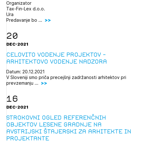
Organizator
Novičnik natečajev
Tax-Fin-Lex d.o.o.
Ura
Tedenski novičnik javnih naročil
Predavanje bo ...
Dnevne medijske objave
POZABLJENO GESLO
20
REGISTRIRAJTE SE
DEC-2021
Celovito vodenje projektov -
arhitektovo vodenje nadzora
NAPREJ
Datum: 20.12.2021
V Sloveniji smo priča precejšnji zadržanosti arhitektov pri
prevzemanju ...
16
DEC-2021
Strokovni ogled referenčnih
objektov lesene gradnje na
avstrijski Štajerski za arhitekte in
projektante