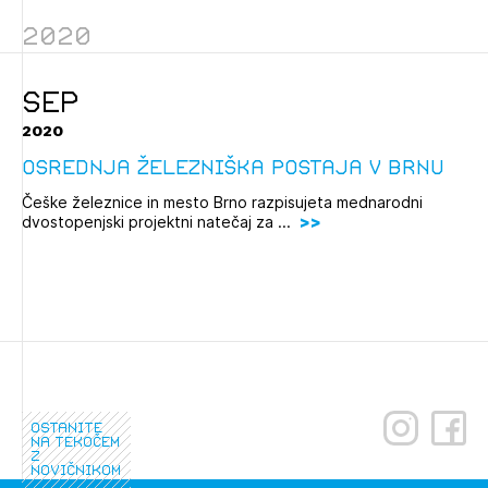
Novičnik natečajev
2020
Tedenski novičnik javnih naročil
Dnevne medijske objave
POZABLJENO GESLO
SEP
2020
REGISTRIRAJTE SE
Osrednja železniška postaja v Brnu
Češke železnice in mesto Brno razpisujeta mednarodni
NAPREJ
dvostopenjski projektni natečaj za ...
ostanite
na tekočem
z
novičnikom