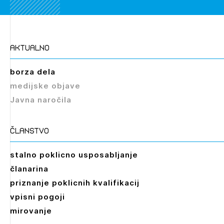
aktualno
Izbrana vsebina je namenjena le ZAPS
registriranim uporabnikom. Da lahko do nje
borza dela
dostopate, se je potrebno prijaviti.
medijske objave
Javna naročila
PRIJAVITE SE
REGISTRIRAJTE SE
članstvo
stalno poklicno usposabljanje
članarina
priznanje poklicnih kvalifikacij
vpisni pogoji
mirovanje