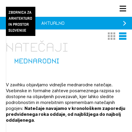
Aktualno
PRIJAVA
Thumbnail 
List V
KONTAKT
natečaji
1/1
1/2
Aktualno
Pozdravljeni
Prijava na novičnik
mednarodni
Članstvo
Prijavite se s svojim ZAPS uporabniškim imenom in geslom.
Ostanite na tekočem z novicami in se naročite na
Praksa
V zavihku objavljamo vidnejše mednarodne natečaje.
Novičnike. Označite svojo izbiro.
Vsebinske in formalne zahteve posameznega razpisa so
Novičnike vam bomo pošiljali na vaš elektronski naslov.
O ZAPS
dostopne na objavljenih povezavah, kjer lahko sledite
podrobnostim in morebitnim spremembam natečajnih
pogojev.
Natečaje navajamo v kronološkem zaporedju
predvidenega roka oddaje, od najbližjega do najbolj
Mesečni novičnik
oddaljenega
.
Novičnik izobraževanj
PRIJAVITE SE