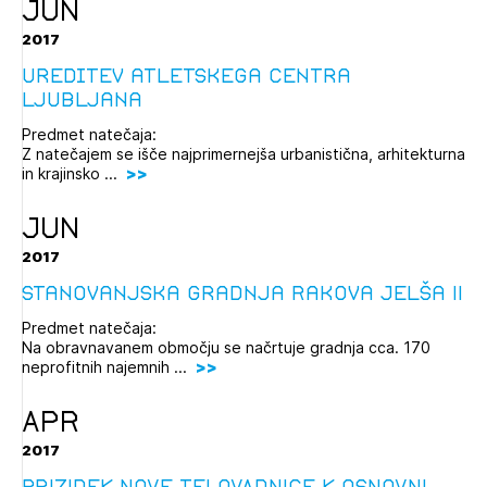
JUN
2017
Ureditev atletskega centra
Ljubljana
Predmet natečaja:
Z natečajem se išče najprimernejša urbanistična, arhitekturna
in krajinsko ...
JUN
2017
Izbrana vsebina je namenjena le ZAPS
Stanovanjska gradnja Rakova Jelša II
registriranim uporabnikom. Da lahko do nje
dostopate, se je potrebno prijaviti.
Predmet natečaja:
Na obravnavanem območju se načrtuje gradnja cca. 170
neprofitnih najemnih ...
PRIJAVITE SE
REGISTRIRAJTE SE
APR
2017
PRIZIDEK NOVE TELOVADNICE K OSNOVNI