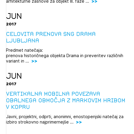
arhitekturne zasnove za objekt III. faze ...
JUN
2017
Celovita prenova SNG Drama
Ljubljana
Predmet natečaja:
prenova historičnega objekta Drama in preveritev različnih
variant in ...
JUN
2017
Vertikalna mobilna povezava
obalnega območja z Markovim hribom
v Kopru
Javni, projektni, odprti, anonimni, enostopenjski natečaj za
izbiro strokovno najprimernejše ...