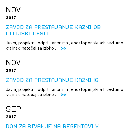
Novičnik natečajev
NOV
Tedenski novičnik javnih naročil
2017
Dnevne medijske objave
POZABLJENO GESLO
Zavod za prestajanje kazni ob
Litijski cesti
REGISTRIRAJTE SE
Javni, projektni, odprti, anonimni, enostopenjski arhitekturno
krajinski natečaj za izbiro ...
NAPREJ
NOV
2017
Zavod za prestajanje kazni Ig
Javni, projektni, odprti, anonimni, enostopenjski arhitekturno
krajinski natečaj za izbiro ...
SEP
2017
Dom za bivanje na Regentovi v