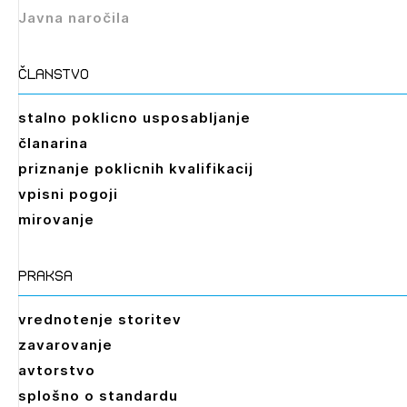
Javna naročila
članstvo
stalno poklicno usposabljanje
članarina
priznanje poklicnih kvalifikacij
vpisni pogoji
mirovanje
praksa
vrednotenje storitev
zavarovanje
avtorstvo
splošno o standardu