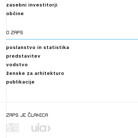
zasebni investitorji
občine
O zaps
poslanstvo in statistika
predstavitev
vodstvo
ženske za arhitekturo
publikacije
Leto
2026,
2025,
2024,
2023,
2022,
2021,
2020,
zaps je članica
2019,
2018,
2017,
2016,
2014,
2013,
2012,
2011,
2010,
2009,
2008,
2007,
2006,
2005,
2004,
2003,
2002