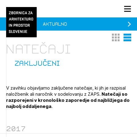
Aktualno
PRIJAVA
Thumbnail 
List V
KONTAKT
Natečaji
1/1
1/2
Aktualno
Pozdravljeni
Prijava na novičnik
zaključeni
Članstvo
Prijavite se s svojim ZAPS uporabniškim imenom in geslom.
Ostanite na tekočem z novicami in se naročite na
Praksa
V zavihku objavljamo zaključene natečaje, ki jih je razpisal
Novičnike. Označite svojo izbiro.
naložbenik ali naročnik v sodelovanju z ZAPS.
Natečaji so
Novičnike vam bomo pošiljali na vaš elektronski naslov.
O ZAPS
razporejeni v kronološko zaporedje od najbližjega do
najbolj oddaljenega
.
Mesečni novičnik
2017
Novičnik izobraževanj
PRIJAVITE SE