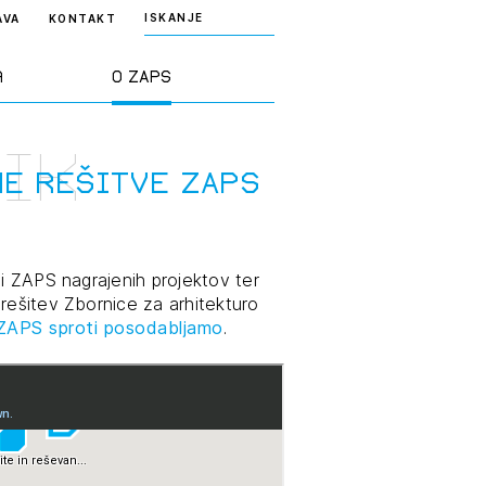
ISKANJE
AVA
KONTAKT
a
O ZAPS
nik
rd ZAPS
Predstavitev
e rešitve ZAPS
a stroke
Ekipa
ji ZAPS nagrajenih projektov ter
odaja
Zlati svinčnik
rešitev Zbornice za arhitekturo
ZAPS sproti posodabljamo
.
janje
Projekti
osti
Knjižnica
nje poslov
dokumentov