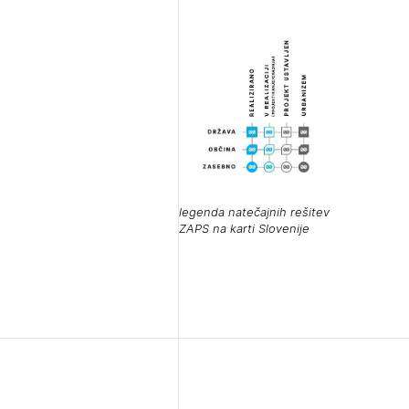
Pr
1/
1/
pr
Osta
Po
Ozna
Novi
Prij
legenda natečajnih rešitev
ZAPS na karti Slovenije
PRI
PRI