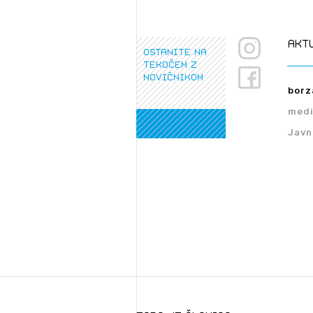
akt
ostanite na
tekočem z
novičnikom
borz
medi
Javn