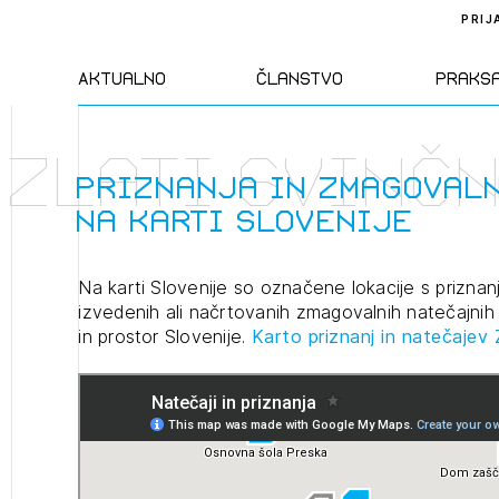
PRIJ
Aktualno
Članstvo
Praks
zlati svinč
Novice
Člani ZAPS
Standa
priznanja in zmagovaln
na karti Slovenije
Natečaji
Kandidati za
Pravil
člane
Na karti Slovenije so označene lokacije s priznan
Izobraževanja
Zakon
izvedenih ali načrtovanih zmagovalnih natečajnih 
Kandidati za
in prostor Slovenije.
Karto priznanj in
natečajev
izpit
Dogodki
Opravl
dejavn
Sklepa