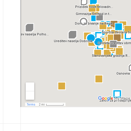
projek
Stroko
Za inv
Občins
urbani
2