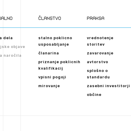
ualno
članstvo
praksa
a dela
stalno poklicno
vrednotenje
usposabljanje
storitev
jske objave
članarina
zavarovanje
a naročila
priznanje poklicnih
avtorstvo
kvalifikacij
splošno o
vpisni pogoji
standardu
mirovanje
zasebni investitorji
občine