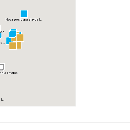
tiranje
vna pomoč
estitorje
ki
sti