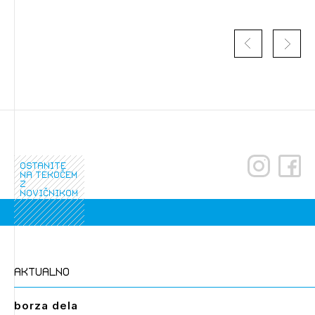
ostanite
na tekočem
z
Izbrana vsebina je namenjena le ZAPS
novičnikom
registriranim uporabnikom. Da lahko do nje
dostopate, se je potrebno prijaviti.
PRIJAVITE SE
REGISTRIRAJTE SE
aktualno
borza dela