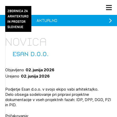
Aktualno
PRIJAVA
KONTAKT
Novica
1/1
1/2
Aktualno
Pozdravljeni
Prijava na novičnik
Esan d.o.o.
Članstvo
Objavljeno
02. junija 2026
Prijavite se s svojim ZAPS uporabniškim imenom in geslom.
Ostanite na tekočem z novicami in se naročite na
Praksa
Urejeno
02. junija 2026
Novičnike. Označite svojo izbiro.
Novičnike vam bomo pošiljali na vaš elektronski naslov.
O ZAPS
Podjetje Esan d.o.o. v svojo ekipo vabi arhitekta/ko.
Delo obsega sodelovanje pri pripravi projektne
dokumentacije v vseh projektnih fazah: IDP, DPP, DGD, PZI
Mesečni novičnik
in PID.
Novičnik izobraževanj
Pričakovanja:
PRIJAVITE SE