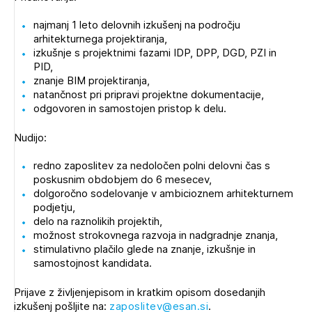
Novičnik natečajev
najmanj 1 leto delovnih izkušenj na področju
Tedenski novičnik javnih naročil
arhitekturnega projektiranja,
izkušnje s projektnimi fazami IDP, DPP, DGD, PZI in
Dnevne medijske objave
POZABLJENO GESLO
PID,
znanje BIM projektiranja,
REGISTRIRAJTE SE
natančnost pri pripravi projektne dokumentacije,
odgovoren in samostojen pristop k delu.
Nudijo:
NAPREJ
redno zaposlitev za nedoločen polni delovni čas s
poskusnim obdobjem do 6 mesecev,
dolgoročno sodelovanje v ambicioznem arhitekturnem
podjetju,
delo na raznolikih projektih,
možnost strokovnega razvoja in nadgradnje znanja,
stimulativno plačilo glede na znanje, izkušnje in
samostojnost kandidata.
Prijave z življenjepisom in kratkim opisom dosedanjih
izkušenj pošljite na:
zaposlitev@esan.si
.