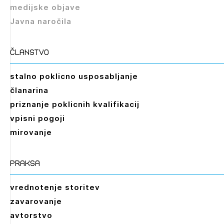
medijske objave
Javna naročila
članstvo
stalno poklicno usposabljanje
članarina
priznanje poklicnih kvalifikacij
vpisni pogoji
mirovanje
praksa
vrednotenje storitev
zavarovanje
avtorstvo