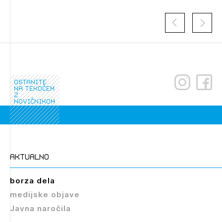
Novičnik natečajev
PRIJAVITE SE
Tedenski novičnik javnih naročil
Dnevne medijske objave
POZABLJENO GESLO
REGISTRIRAJTE SE
ostanite
na tekočem
z
NAPREJ
novičnikom
aktualno
borza dela
medijske objave
Javna naročila