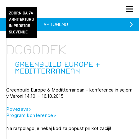
Aktualno
PRIJAVA
KONTAKT
Dogodek
1/1
1/1
1/2
Aktualno
Pozdravljeni
prijava
Prijava na novičnik
Greenbuild Europe &
Meditterranean
Članstvo
Prijavite se s svojim ZAPS uporabniškim imenom in geslom.
Ostanite na tekočem z novicami in se naročite na
Praksa
Greenbuild Europe & Meditterranean – konferenca in sejem
Novičnike. Označite svojo izbiro.
v Veroni 14.10. – 16.10.2015
Novičnike vam bomo pošiljali na vaš elektronski naslov.
O ZAPS
Povezava>
Program konference>
Mesečni novičnik
Na razpolago je nekaj kod za popust pri kotizaciji!
Novičnik izobraževanj
PRIJAVITE SE