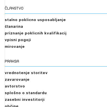
Izbrana vsebina je namenjena le ZAPS
registriranim uporabnikom. Da lahko do nje
članstvo
dostopate, se je potrebno prijaviti.
stalno poklicno usposabljanje
PRIJAVITE SE
REGISTRIRAJTE SE
članarina
priznanje poklicnih kvalifikacij
vpisni pogoji
mirovanje
praksa
vrednotenje storitev
zavarovanje
avtorstvo
splošno o standardu
zasebni investitorji
občine