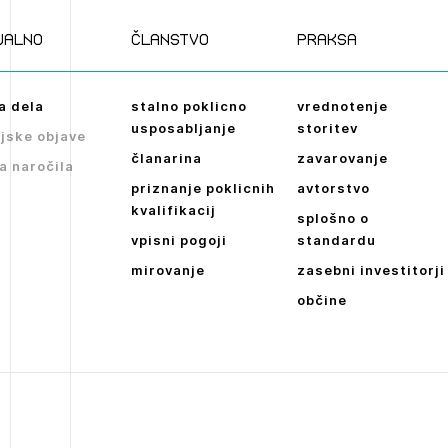
Novičnik natečajev
POZABLJENO G
Tedenski novičnik javnih naročil
ualno
članstvo
praksa
JAVITE SE
REGISTRIRAJT
JAVITE SE
Dnevne medijske objave
NAPREJ
a dela
stalno poklicno
vrednotenje
usposabljanje
storitev
jske objave
članarina
zavarovanje
a naročila
priznanje poklicnih
avtorstvo
kvalifikacij
splošno o
vpisni pogoji
standardu
mirovanje
zasebni investitorji
občine