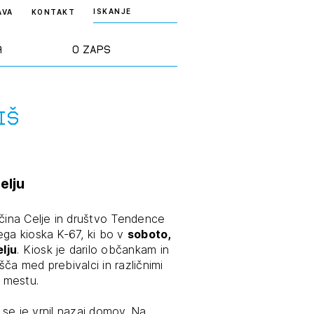
ISKANJE
AVA
KONTAKT
a
O ZAPS
rd ZAPS
Predstavitev
iš
a stroke
Ekipa
elju
odaja
Zlati svinčnik
ina Celje in društvo Tendence
ega kioska K-67, ki bo v
soboto,
janje
Projekti
lju
. Kiosk je darilo občankam in
osti
ča med prebivalci in različnimi
Knjižnica
v mestu.
nje poslov
dokumentov
, se je vrnil nazaj domov. Na