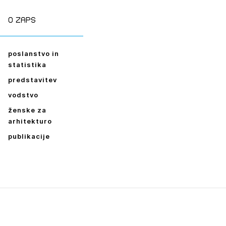
ESLO
O zaps
E SE
poslanstvo in
statistika
predstavitev
vodstvo
ženske za
arhitekturo
publikacije