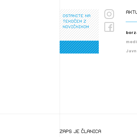
akt
PRI
ostanite na
PRI
tekočem z
novičnikom
borz
medi
Javn
zaps je članica