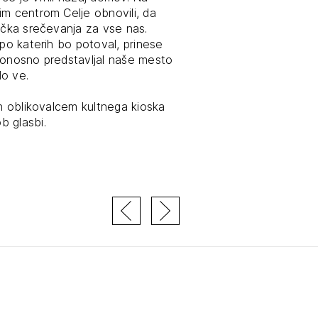
im centrom Celje obnovili, da
tiranje
očka srečevanja za vse nas.
 po katerih bo potoval, prinese
ponosno predstavljal naše mesto
vna pomoč
do ve.
in oblikovalcem kultnega kioska
estitorje
b glasbi.
ki
sti
JTE SE