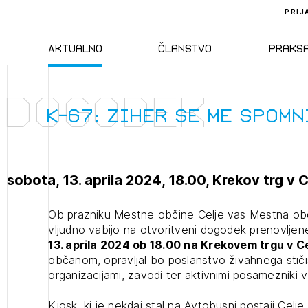
PRIJ
Aktualno
Članstvo
Praks
Dogodek
Novice
Člani ZAPS
Standa
K-67: Ziher se me spomn
Natečaji
Kandidati za
Pravil
člane
sobota, 13. aprila 2024, 18.00, Krekov trg v C
Izobraževanja
Zakon
Kandidati za
Ob prazniku Mestne občine Celje vas Mestna obč
izpit
vljudno vabijo na otvoritveni dogodek prenovljen
Dogodki
Opravl
13. aprila 2024 ob 18.00 na Krekovem trgu v Ce
dejavn
občanom, opravljal bo poslanstvo živahnega stičiš
organizacijami, zavodi ter aktivnimi posamezniki 
Sklepa
Kiosk, ki je nekdaj stal na Avtobusni postaji Celje