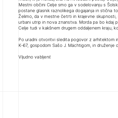
Mestni občini Celje smo ga v sodelovanju s Šolsk
projek
postane glasnik raznolikega dogajanja in stična t
Želimo, da v mestne četrti in krajevne skupnosti,
urbani utrip in nova znanstva. Morda pa bo kdaj 
Stroko
Celje tudi v kakšnem drugem oddaljenem kraju, k
Po uradni otvoritvi sledita pogovor z arhitektom 
Za inv
K-67, gospodom Sašo J. Mächtigom, in druženje o
2
Vljudno vabljeni!
ijava na novičnik
Občins
1
urbani
1
ijava
nite na tekočem z novicami in se naročite na Novičnike.
zdravljeni
Izbrana vsebina je namenjena le ZAPS registriranim
čite svojo izbiro.
uporabnikom. Da lahko do nje dostopate, se je
čnike vam bomo pošiljali na vaš elektronski naslov.
potrebno prijaviti.
avite se s svojim ZAPS uporabniškim imenom in geslom.
PRIJAVITE SE
REGISTRIRA
Mesečni novičnik
Novičnik izobraževanj