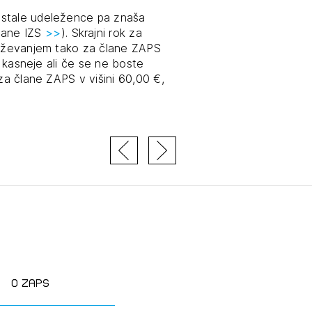
ostale udeležence pa znaša
člane IZS
>>
). Skrajni rok za
braževanjem tako za člane ZAPS
i kasneje ali če se ne boste
(za člane ZAPS v višini 60,00 €,
JTE SE
ESLO
E SE
O zaps