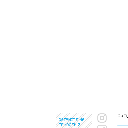
Osta
Po
Ozna
Novi
Prij
PRI
PRI
akt
ostanite na
tekočem z