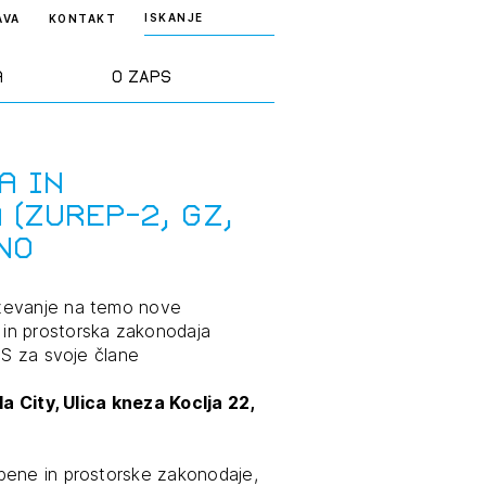
ISKANJE
AVA
KONTAKT
a
O ZAPS
rd ZAPS
Predstavitev
a in
(ZUreP-2, GZ,
a stroke
Ekipa
NO
odaja
Zlati svinčnik
aževanje na temo nove
in prostorska zakonodaja
ZS za svoje člane
janje
Projekti
osti
la City, Ulica kneza Koclja 22,
Knjižnica
nje poslov
dokumentov
bene in prostorske zakonodaje,