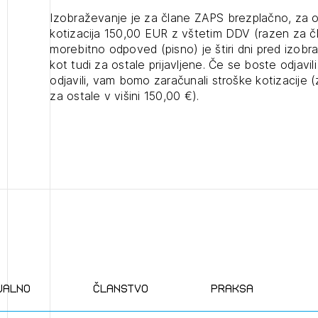
nite na tekočem z novicami in se naročite na Novičnike.
zdravljeni
Izbrana vsebina je namenjena le ZAPS registriranim
čite svojo izbiro.
Izobraževanje je za člane ZAPS brezplačno, za 
uporabnikom. Da lahko do nje dostopate, se je
kotizacija 150,00 EUR z vštetim DDV (razen za 
čnike vam bomo pošiljali na vaš elektronski naslov.
potrebno prijaviti.
avite se s svojim ZAPS uporabniškim imenom in geslom.
morebitno odpoved (pisno) je štiri dni pred izo
kot tudi za ostale prijavljene. Če se boste odjavil
odjavili, vam bomo zaračunali stroške kotizacije 
PRIJAVITE SE
REGISTRIRA
Mesečni novičnik
za ostale v višini 150,00 €).
Novičnik izobraževanj
Novičnik natečajev
POZABLJENO G
Tedenski novičnik javnih naročil
JAVITE SE
REGISTRIRAJT
JAVITE SE
Dnevne medijske objave
NAPREJ
ualno
članstvo
praksa