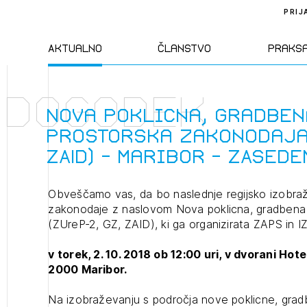
PRIJ
Aktualno
Članstvo
Praks
Dogodek
Novice
Člani ZAPS
Standa
Nova poklicna, gradben
prostorska zakonodaja 
Natečaji
Kandidati za
Pravil
ZAID) - Maribor - ZASEDE
člane
Izobraževanja
Zakon
Obveščamo vas, da bo naslednje regijsko izobr
Kandidati za
zakonodaje z naslovom Nova poklicna, gradbena 
izpit
(ZUreP-2, GZ, ZAID), ki ga organizirata ZAPS in I
Dogodki
Opravl
dejavn
v torek, 2. 10. 2018 ob 12:00 uri, v dvorani Hote
2000 Maribor.
Sklepa
Na izobraževanju s področja nove poklicne, grad