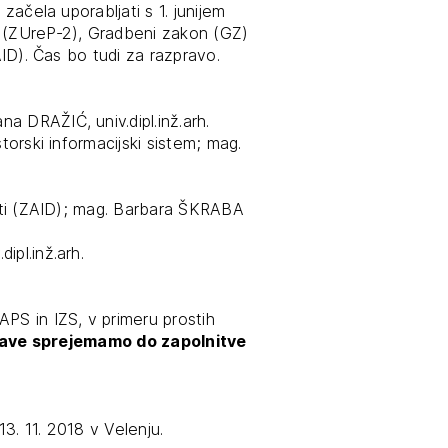
 začela uporabljati s 1. junijem
a (ZUreP-2), Gradbeni zakon (GZ)
tiranje
AID). Čas bo tudi za razpravo.
vna pomoč
a DRAŽIĆ, univ.dipl.inž.arh.
torski informacijski sistem; mag.
estitorje
osti (ZAID); mag. Barbara ŠKRABA
ki
sti
ipl.inž.arh.
PS in IZS, v primeru prostih
jave sprejemamo do zapolnitve
3. 11. 2018 v Velenju.