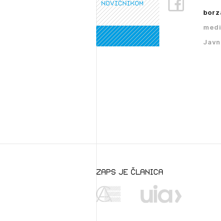
novičnikom
borz
medi
Javn
zaps je članica