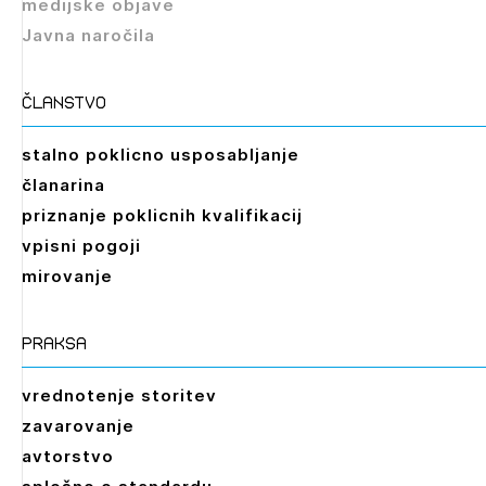
medijske objave
Javna naročila
Izbrana vsebina je namenjena le ZAPS
registriranim uporabnikom. Da lahko do nje
dostopate, se je potrebno prijaviti.
članstvo
PRIJAVITE SE
REGISTRIRAJTE SE
stalno poklicno usposabljanje
članarina
priznanje poklicnih kvalifikacij
vpisni pogoji
mirovanje
praksa
vrednotenje storitev
zavarovanje
avtorstvo