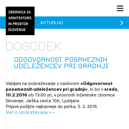
Aktualno
PRIJAVA
KONTAKT
Dogodek
1/1
1/1
1/2
Aktualno
Pozdravljeni
prijava
Prijava na novičnik
Odgovornost posameznih
udeležencev pri gradnji
Članstvo
Prijavite se s svojim ZAPS uporabniškim imenom in geslom.
Ostanite na tekočem z novicami in se naročite na
Praksa
Vabljeni na izobraževanje z naslovom
»Odgovornost
Novičnike. Označite svojo izbiro.
posameznih udeležencev pri gradnji«
, ki bo v
sredo,
Novičnike vam bomo pošiljali na vaš elektronski naslov.
O ZAPS
10.2.2016
ob 13:00 uri, v prostorih Inženirske zbornice
Slovenije, Jarška cesta 10b, Ljubljana
Prijave pošljite najkasneje do petka, 5. 2. 2016.
Več o izobraževanju>>
Mesečni novičnik
Novičnik izobraževanj
PRIJAVITE SE