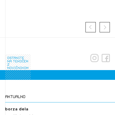
Novičnik natečajev
PRIJAVITE SE
Tedenski novičnik javnih naročil
Dnevne medijske objave
POZABLJENO GESLO
REGISTRIRAJTE SE
NAPREJ
ostanite
na tekočem
z
novičnikom
aktualno
borza dela