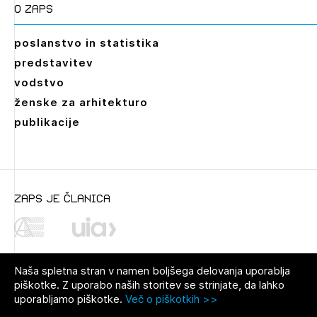
O zaps
poslanstvo in statistika
predstavitev
vodstvo
ženske za arhitekturo
publikacije
zaps je članica
Naša spletna stran v namen boljšega delovanja uporablja
piškotke. Z uporabo naših storitev se strinjate, da lahko
uporabljamo piškotke.
Več o piškotkih >>
© 2021 Zbornica za arhitekturo in
Pravno obvestilo
|
O avtorjih
|