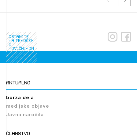
registriranim uporabnikom. Da lahko do nje
dostopate, se je potrebno prijaviti.
PRIJAVITE SE
REGISTRIRAJTE SE
ostanite
na tekočem
z
novičnikom
aktualno
borza dela
medijske objave
Javna naročila
članstvo