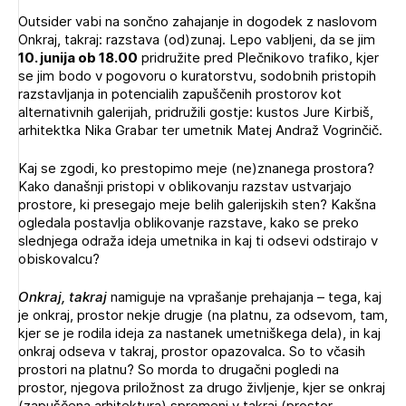
Novičnik natečajev
Outsider vabi na sončno zahajanje in dogodek z naslovom
PRIJAVITE SE
Onkraj, takraj: razstava (od)zunaj. Lepo vabljeni, da se jim
Tedenski novičnik javnih naročil
10. junija ob 18.00
pridružite pred Plečnikovo trafiko, kjer
Dnevne medijske objave
se jim bodo v pogovoru o kuratorstvu, sodobnih pristopih
POZABLJENO GESLO
razstavljanja in potencialih zapuščenih prostorov kot
alternativnih galerijah, pridružili gostje: kustos Jure Kirbiš,
REGISTRIRAJTE SE
arhitektka Nika Grabar ter umetnik Matej Andraž Vogrinčič.
Kaj se zgodi, ko prestopimo meje (ne)znanega prostora?
NAPREJ
Kako današnji pristopi v oblikovanju razstav ustvarjajo
prostore, ki presegajo meje belih galerijskih sten? Kakšna
ogledala postavlja oblikovanje razstave, kako se preko
slednjega odraža ideja umetnika in kaj ti odsevi odstirajo v
obiskovalcu?
Onkraj, takraj
namiguje na vprašanje prehajanja – tega, kaj
je onkraj, prostor nekje drugje (na platnu, za odsevom, tam,
kjer se je rodila ideja za nastanek umetniškega dela), in kaj
onkraj odseva v takraj, prostor opazovalca. So to včasih
prostori na platnu? So morda to drugačni pogledi na
prostor, njegova priložnost za drugo življenje, kjer se onkraj
(zapuščena arhitektura) spremeni v takraj (prostor