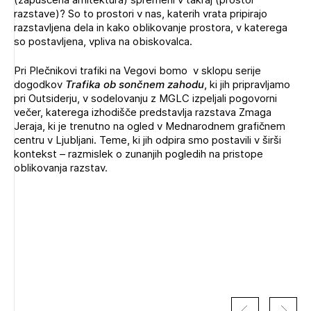
razstave)? So to prostori v nas, katerih vrata pripirajo
razstavljena dela in kako oblikovanje prostora, v katerega
so postavljena, vpliva na obiskovalca.
Pri Plečnikovi trafiki na Vegovi bomo v sklopu serije
dogodkov
Trafika ob sončnem zahodu
, ki jih pripravljamo
pri Outsiderju, v sodelovanju z MGLC izpeljali pogovorni
večer, katerega izhodišče predstavlja razstava Zmaga
Jeraja, ki je trenutno na ogled v Mednarodnem grafičnem
centru v Ljubljani. Teme, ki jih odpira smo postavili v širši
kontekst – razmislek o zunanjih pogledih na pristope
oblikovanja razstav.
Izbrana vsebina je namenjena le ZAPS