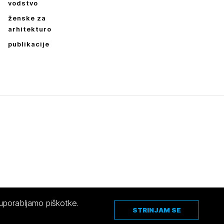
vodstvo
ženske za
arhitekturo
publikacije
 uporabljamo piškotke.
STRINJAM SE
Pravno obvestilo
|
O avtorjih
|
Piškotki