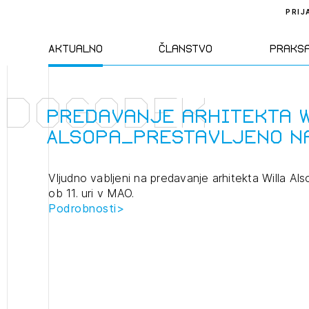
PRIJ
Aktualno
Članstvo
Praks
Dogodek
Novice
Člani ZAPS
Standa
Predavanje arhitekta 
Alsopa_prestavljeno na
Natečaji
Kandidati za
Pravil
člane
Vljudno vabljeni na predavanje arhitekta Willa Als
Izobraževanja
Zakon
ob 11. uri v MAO.
Kandidati za
Podrobnosti>
izpit
Dogodki
Opravl
dejavn
Sklepa