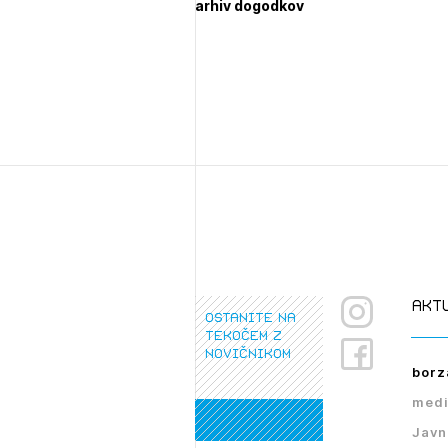
arhiv dogodkov
1/
Pr
1/
1/
pr
Osta
Po
Ozna
Novi
Prij
akt
ostanite na
tekočem z
novičnikom
borz
medi
PRI
PRI
Javn