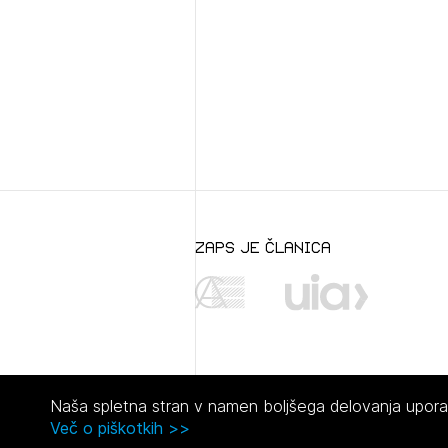
zaps je članica
Naša spletna stran v namen boljšega delovanja uporabl
Več o piškotkih >>
© 2021 Zbornica za arhitekturo in prostor