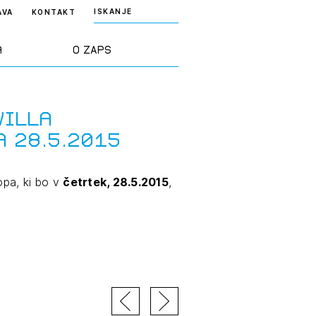
ISKANJE
AVA
KONTAKT
a
O ZAPS
rd ZAPS
Predstavitev
Willa
 28.5.2015
a stroke
Ekipa
opa, ki bo v
četrtek, 28.5.2015
,
odaja
Zlati svinčnik
janje
Projekti
osti
Knjižnica
nje poslov
dokumentov