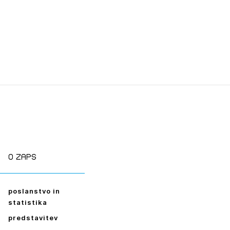
tiranje
vna pomoč
estitorje
ki
sti
JTE SE
O zaps
poslanstvo in
ESLO
statistika
E SE
predstavitev