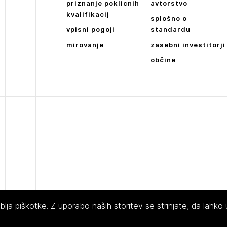
priznanje poklicnih
avtorstvo
NAPREJ
kvalifikacij
splošno o
vpisni pogoji
standardu
mirovanje
zasebni investitorji
občine
ja piškotke. Z uporabo naših storitev se strinjate, da lahko
 Slovenije