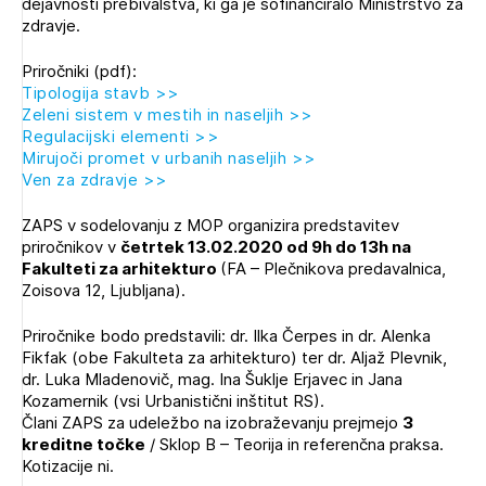
dejavnosti prebivalstva, ki ga je sofinanciralo Ministrstvo za
Novičnik natečajev
zdravje.
PRIJAVITE SE
Tedenski novičnik javnih naročil
Priročniki (pdf):
Dnevne medijske objave
POZABLJENO GESLO
Tipologija stavb >>
Zeleni sistem v mestih in naseljih >>
Regulacijski elementi >>
REGISTRIRAJTE SE
Mirujoči promet v urbanih naseljih >>
Ven za zdravje >>
NAPREJ
ZAPS v sodelovanju z MOP organizira predstavitev
priročnikov v
četrtek 13.02.2020 od 9h do 13h na
Fakulteti za arhitekturo
(FA – Plečnikova predavalnica,
Zoisova 12, Ljubljana).
Priročnike bodo predstavili: dr. Ilka Čerpes in dr. Alenka
Fikfak (obe Fakulteta za arhitekturo) ter dr. Aljaž Plevnik,
dr. Luka Mladenovič, mag. Ina Šuklje Erjavec in Jana
Kozamernik (vsi Urbanistični inštitut RS).
Člani ZAPS za udeležbo na izobraževanju prejmejo
3
kreditne točke
/ Sklop B – Teorija in referenčna praksa.
Kotizacije ni.