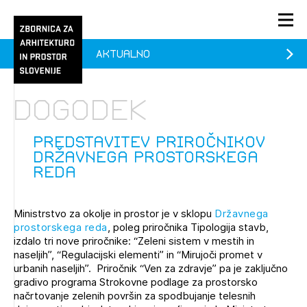
Aktualno
PRIJAVA
KONTAKT
Dogodek
1/1
1/1
1/2
Aktualno
Pozdravljeni
prijava
Prijava na novičnik
Predstavitev priročnikov
Državnega prostorskega
Članstvo
reda
Prijavite se s svojim ZAPS uporabniškim imenom in geslom.
Ostanite na tekočem z novicami in se naročite na
Praksa
Novičnike. Označite svojo izbiro.
Ministrstvo za okolje in prostor je v sklopu
Državnega
Novičnike vam bomo pošiljali na vaš elektronski naslov.
O ZAPS
prostorskega reda
, poleg priročnika Tipologija stavb,
izdalo tri nove priročnike: “Zeleni sistem v mestih in
naseljih”, “Regulacijski elementi” in “Mirujoči promet v
urbanih naseljih”. Priročnik “Ven za zdravje” pa je zaključno
Mesečni novičnik
gradivo programa Strokovne podlage za prostorsko
Novičnik izobraževanj
načrtovanje zelenih površin za spodbujanje telesnih
PRIJAVITE SE