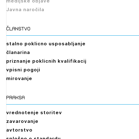
medijske objave
Javna naročila
članstvo
stalno poklicno usposabljanje
članarina
priznanje poklicnih kvalifikacij
vpisni pogoji
mirovanje
praksa
vrednotenje storitev
zavarovanje
avtorstvo
splošno o standardu