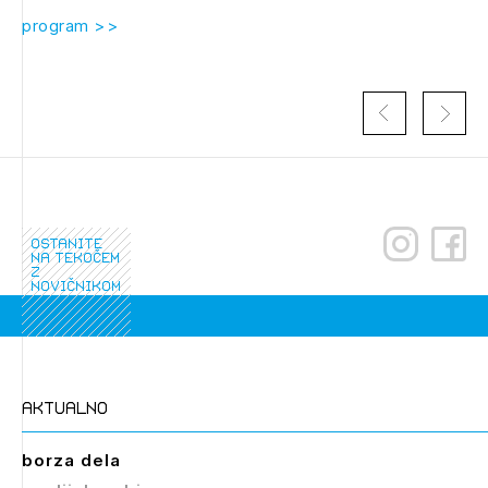
program >>
ostanite
na tekočem
z
Izbrana vsebina je namenjena le ZAPS
novičnikom
registriranim uporabnikom. Da lahko do nje
dostopate, se je potrebno prijaviti.
PRIJAVITE SE
REGISTRIRAJTE SE
aktualno
borza dela