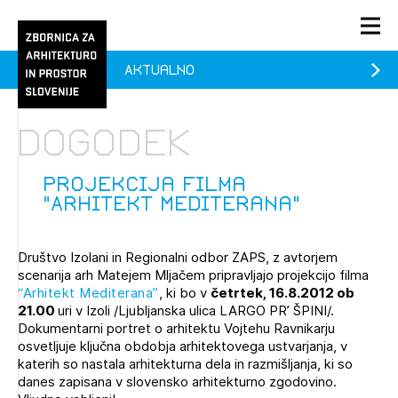
Aktualno
PRIJAVA
KONTAKT
Dogodek
1/1
1/1
1/2
Aktualno
Pozdravljeni
prijava
Prijava na novičnik
Projekcija filma
"Arhitekt Mediterana"
Članstvo
Prijavite se s svojim ZAPS uporabniškim imenom in geslom.
Ostanite na tekočem z novicami in se naročite na
Praksa
Društvo Izolani in Regionalni odbor ZAPS, z avtorjem
Novičnike. Označite svojo izbiro.
scenarija arh Matejem Mljačem pripravljajo projekcijo filma
Novičnike vam bomo pošiljali na vaš elektronski naslov.
O ZAPS
“Arhitekt Mediterana”
, ki bo v
četrtek, 16.8.2012 ob
21.00
uri v Izoli /Ljubljanska ulica LARGO PR’ ŠPINI/.
Dokumentarni portret o arhitektu Vojtehu Ravnikarju
osvetljuje ključna obdobja arhitektovega ustvarjanja, v
Mesečni novičnik
katerih so nastala arhitekturna dela in razmišljanja, ki so
danes zapisana v slovensko arhitekturno zgodovino.
Novičnik izobraževanj
PRIJAVITE SE