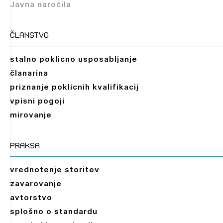
Javna naročila
Izbrana vsebina je namenjena le ZAPS
registriranim uporabnikom. Da lahko do nje
dostopate, se je potrebno prijaviti.
članstvo
PRIJAVITE SE
REGISTRIRAJTE SE
stalno poklicno usposabljanje
članarina
priznanje poklicnih kvalifikacij
vpisni pogoji
mirovanje
praksa
vrednotenje storitev
zavarovanje
avtorstvo
splošno o standardu