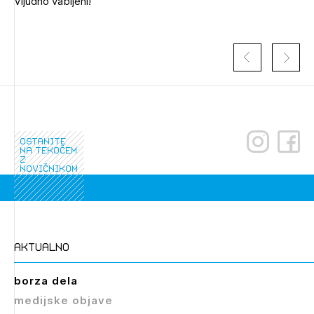
Vljudno vabljeni!
Novičnik natečajev
PRIJAVITE SE
Tedenski novičnik javnih naročil
Dnevne medijske objave
POZABLJENO GESLO
REGISTRIRAJTE SE
NAPREJ
ostanite
na tekočem
z
novičnikom
aktualno
borza dela
medijske objave