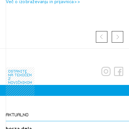
Več o izobraževanju in prijavnica>>
Novičnik natečajev
PRIJAVITE SE
Tedenski novičnik javnih naročil
Dnevne medijske objave
POZABLJENO GESLO
REGISTRIRAJTE SE
NAPREJ
ostanite
na tekočem
z
novičnikom
aktualno
borza dela