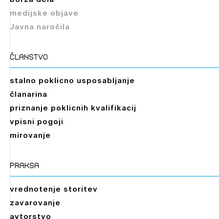
medijske objave
Izbrana vsebina je namenjena le ZAPS
Javna naročila
registriranim uporabnikom. Da lahko do nje
dostopate, se je potrebno prijaviti.
članstvo
PRIJAVITE SE
REGISTRIRAJTE SE
stalno poklicno usposabljanje
članarina
priznanje poklicnih kvalifikacij
vpisni pogoji
mirovanje
praksa
vrednotenje storitev
zavarovanje
avtorstvo