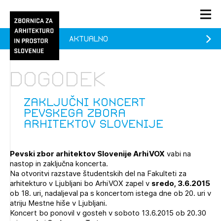
Aktualno
PRIJAVA
KONTAKT
Dogodek
1/1
1/1
1/2
Aktualno
Pozdravljeni
prijava
Prijava na novičnik
Zaključni koncert
Pevskega zbora
Članstvo
arhitektov Slovenije
Prijavite se s svojim ZAPS uporabniškim imenom in geslom.
Ostanite na tekočem z novicami in se naročite na
Praksa
Novičnike. Označite svojo izbiro.
Pevski zbor arhitektov Slovenije ArhiVOX
vabi na
Novičnike vam bomo pošiljali na vaš elektronski naslov.
O ZAPS
nastop in zaključna koncerta.
Na otvoritvi razstave študentskih del na Fakulteti za
arhitekturo v Ljubljani bo ArhiVOX zapel v
sredo, 3.6.2015
ob 18. uri, nadaljeval pa s koncertom istega dne ob 20. uri v
Mesečni novičnik
atriju Mestne hiše v Ljubljani.
Novičnik izobraževanj
Koncert bo ponovil v gosteh v soboto 13.6.2015 ob 20.30
PRIJAVITE SE