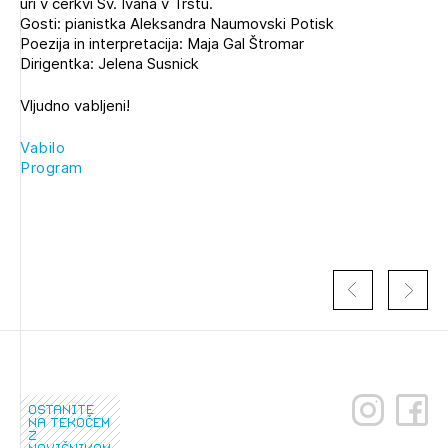
uri v cerkvi Sv. Ivana v Trstu.
Novičnik natečajev
Gosti: pianistka Aleksandra Naumovski Potisk
PRIJAVITE SE
Poezija in interpretacija: Maja Gal Štromar
Tedenski novičnik javnih naročil
Dirigentka: Jelena Susnick
Dnevne medijske objave
POZABLJENO GESLO
Vljudno vabljeni!
REGISTRIRAJTE SE
Vabilo
Program
NAPREJ
ostanite
na tekočem
z