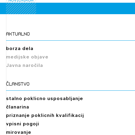
novičnikom
aktualno
Izbrana vsebina je namenjena le ZAPS
registriranim uporabnikom. Da lahko do nje
borza dela
dostopate, se je potrebno prijaviti.
medijske objave
Javna naročila
PRIJAVITE SE
REGISTRIRAJTE SE
članstvo
stalno poklicno usposabljanje
članarina
priznanje poklicnih kvalifikacij
vpisni pogoji
mirovanje