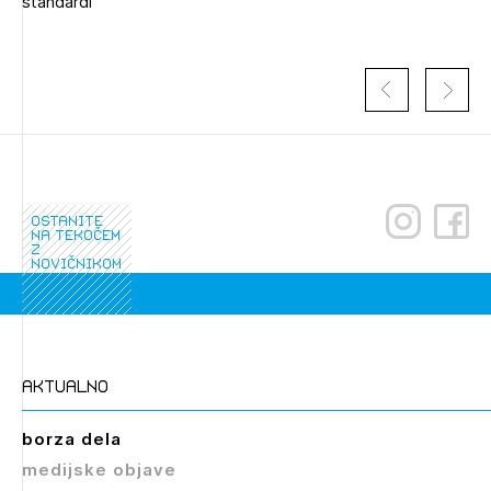
standardi
ostanite
na tekočem
z
novičnikom
Izbrana vsebina je namenjena le ZAPS
registriranim uporabnikom. Da lahko do nje
dostopate, se je potrebno prijaviti.
PRIJAVITE SE
REGISTRIRAJTE SE
aktualno
borza dela
medijske objave