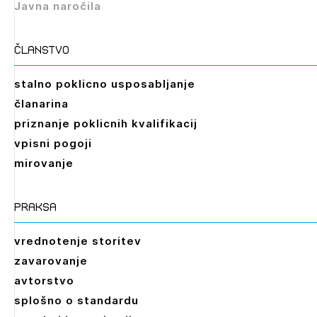
Javna naročila
članstvo
stalno poklicno usposabljanje
članarina
priznanje poklicnih kvalifikacij
vpisni pogoji
mirovanje
praksa
vrednotenje storitev
zavarovanje
avtorstvo
splošno o standardu