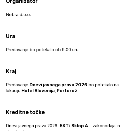
Organizator
Novičnik natečajev
Tedenski novičnik javnih naročil
Nebra d.o.o.
Dnevne medijske objave
POZABLJENO GESLO
Ura
REGISTRIRAJTE SE
Predavanje bo potekalo ob 9.00 uri.
Plačnik je podjetje
NAPREJ
Kraj
PRIJAVITE SE
Predavanje
Dnevi javnega prava 2026
bo potekalo na
lokaciji:
Hotel Slovenija, Portorož
.
Kreditne točke
Dnevi javnega prava 2026
5KT
/
Sklop A
– zakonodaja in