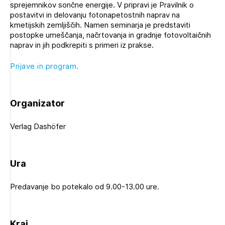
sprejemnikov sončne energije. V pripravi je Pravilnik o
Novičnik natečajev
0)
postavitvi in delovanju fotonapetostnih naprav na
Tedenski novičnik javnih naročil
kmetijskih zemljiščih. Namen seminarja je predstaviti
postopke umeščanja, načrtovanja in gradnje fotovoltaičnih
Dnevne medijske objave
POZABLJENO GESLO
naprav in jih podkrepiti s primeri iz prakse.
REGISTRIRAJTE SE
Prijave in program.
Organizator
NAPREJ
Verlag Dashöfer
Ura
Predavanje bo potekalo od 9.00-13.00 ure.
Plačnik je podjetje
Kraj