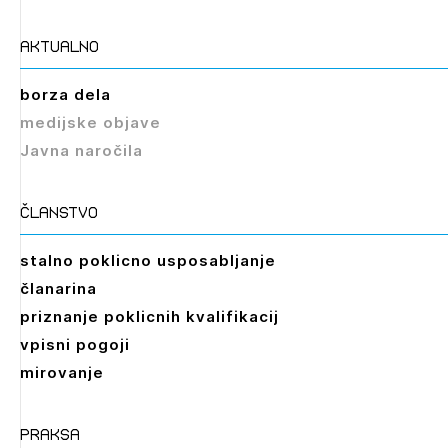
aktualno
borza dela
medijske objave
Javna naročila
članstvo
stalno poklicno usposabljanje
članarina
priznanje poklicnih kvalifikacij
vpisni pogoji
mirovanje
praksa