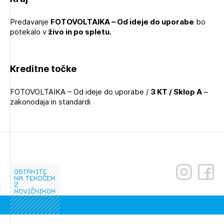
PRIJAVITE SE
Predavanje
FOTOVOLTAIKA – Od ideje do uporabe
bo
potekalo v
živo in po spletu.
Kreditne točke
FOTOVOLTAIKA – Od ideje do uporabe /
3 KT / Sklop A
–
zakonodaja in standardi
Izbrana vsebina je namenjena le ZAPS
registriranim uporabnikom. Da lahko do nje
ostanite
na tekočem
dostopate, se je potrebno prijaviti.
z
novičnikom
PRIJAVITE SE
REGISTRIRAJTE SE