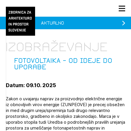
Aktualno
PRIJAVA
KONTAKT
Izobraževanje
1/1
1/1
1/2
Aktualno
Pozdravljeni
prijava
Prijava na novičnik
FOTOVOLTAIKA - Od ideje do
uporabe
Članstvo
Prijavite se s svojim ZAPS uporabniškim imenom in geslom.
Ostanite na tekočem z novicami in se naročite na
FOTOVOLTAIKA - Od ideje do uporabe (prostih mest -
Praksa
Datum: 09.10. 2025
Novičnike. Označite svojo izbiro.
0)
Novičnike vam bomo pošiljali na vaš elektronski naslov.
O ZAPS
FOTOVOLTAIKA - Od ideje do uporabe (prostih mest -
Zakon o uvajanju naprav za proizvodnjo električne energije
0)
iz obnovljivih virov energije (ZUNPEOVE) je precej obsežen
in med drugim ureja/spreminja tudi drugo relevantno
FOTOVOLTAIKA - Od ideje do uporabe (prostih mest -
prostorsko, gradbeno in okoljsko zakonodajo. Marca je v
Mesečni novičnik
0)
uporabo stopila tudi Uredba o podrobnejših pravilih urejanja
Novičnik izobraževanj
prostora za umeščanje fotonapetostnih naprav in
PRIJAVITE SE
FOTOVOLTAIKA - Od ideje do uporabe (prostih mest -