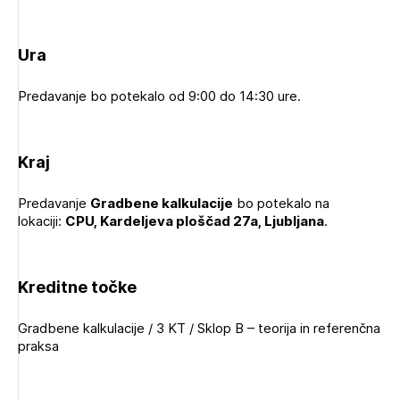
Novičnik natečajev
Tedenski novičnik javnih naročil
Ura
Dnevne medijske objave
POZABLJENO GESLO
Predavanje bo potekalo od 9:00 do 14:30 ure.
REGISTRIRAJTE SE
Kraj
Plačnik je podjetje
NAPREJ
Predavanje
Gradbene kalkulacije
bo potekalo na
lokaciji:
CPU, Kardeljeva ploščad 27a, Ljubljana
.
PRIJAVITE SE
Kreditne točke
Gradbene kalkulacije / 3 KT / Sklop B – teorija in referenčna
praksa