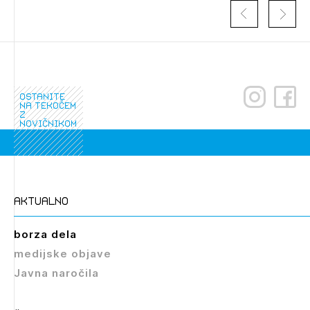
ostanite
na tekočem
z
novičnikom
Izbrana vsebina je namenjena le ZAPS
registriranim uporabnikom. Da lahko do nje
dostopate, se je potrebno prijaviti.
aktualno
PRIJAVITE SE
REGISTRIRAJTE SE
borza dela
medijske objave
Javna naročila