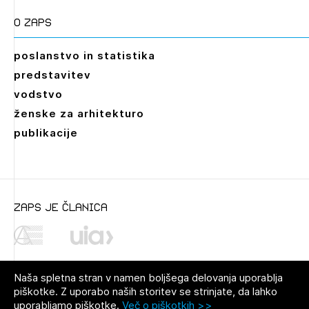
O zaps
poslanstvo in statistika
predstavitev
vodstvo
ženske za arhitekturo
publikacije
zaps je članica
Naša spletna stran v namen boljšega delovanja uporablja
piškotke. Z uporabo naših storitev se strinjate, da lahko
uporabljamo piškotke.
Več o piškotkih >>