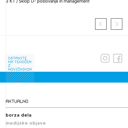
3 KT / Sklop D- poslovanje in management
ostanite
na tekočem
z
novičnikom
Izbrana vsebina je namenjena le ZAPS
registriranim uporabnikom. Da lahko do nje
dostopate, se je potrebno prijaviti.
PRIJAVITE SE
REGISTRIRAJTE SE
aktualno
borza dela
medijske objave