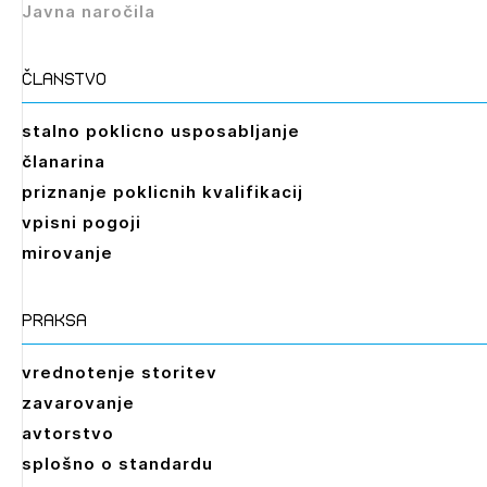
Javna naročila
članstvo
stalno poklicno usposabljanje
članarina
priznanje poklicnih kvalifikacij
vpisni pogoji
mirovanje
praksa
vrednotenje storitev
zavarovanje
avtorstvo
splošno o standardu