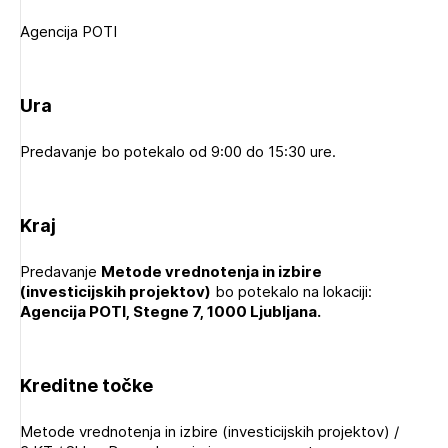
Novičnik natečajev
Agencija POTI
Tedenski novičnik javnih naročil
Dnevne medijske objave
POZABLJENO GESLO
Ura
REGISTRIRAJTE SE
Predavanje bo potekalo od 9:00 do 15:30 ure.
NAPREJ
Plačnik je podjetje
Kraj
Predavanje
Metode vrednotenja in izbire
(investicijskih projektov)
PRIJAVITE SE
bo potekalo na lokaciji:
Agencija POTI, Stegne 7, 1000 Ljubljana.
Kreditne točke
Metode vrednotenja in izbire (investicijskih projektov) /