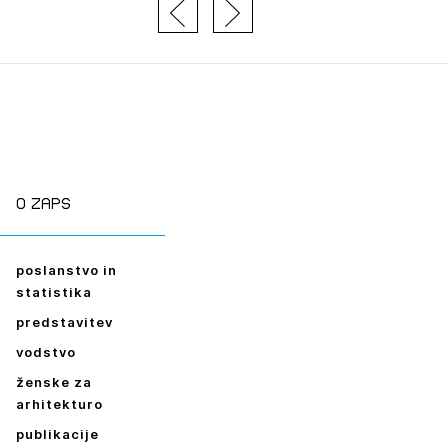
JTE SE
ESLO
E SE
O zaps
poslanstvo in
statistika
predstavitev
vodstvo
ženske za
arhitekturo
publikacije