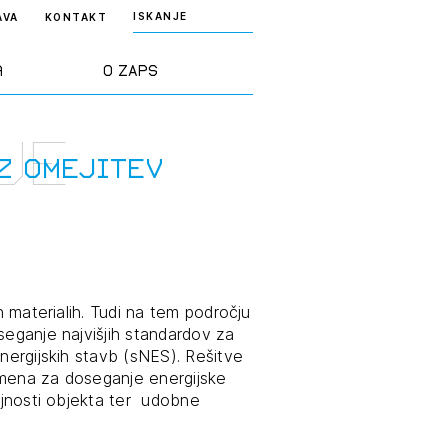
ISKANJE
AVA
KONTAKT
a
O ZAPS
je
rd ZAPS
Predstavitev
z omejitev
a stroke
Ekipa
odaja
Zlati svinčnik
h materialih. Tudi na tem področju
seganje najvišjih standardov za
janje
Projekti
energijskih stavb (sNES). Rešitve
osti
omena za doseganje energijske
Knjižnica
rajnosti objekta ter udobne
nje poslov
dokumentov