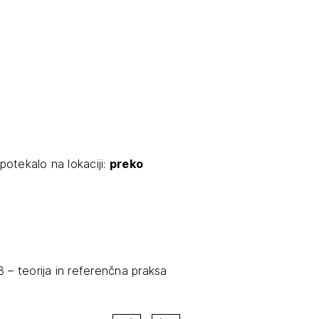
tiranje
vna pomoč
estitorje
ki
otekalo na lokaciji:
preko
sti
 – teorija in referenčna praksa