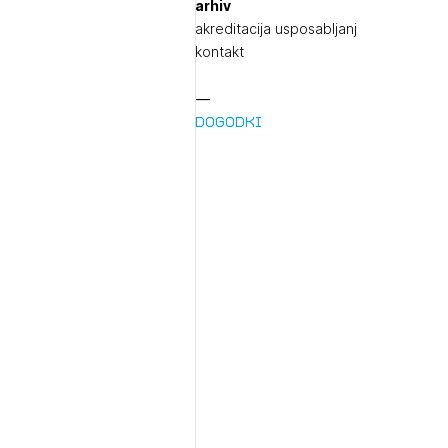
arhiv
akreditacija usposabljanj
kontakt
Dogodki
1/
pr
1/
Pr
1/
Osta
Po
Ozna
Novi
Prij