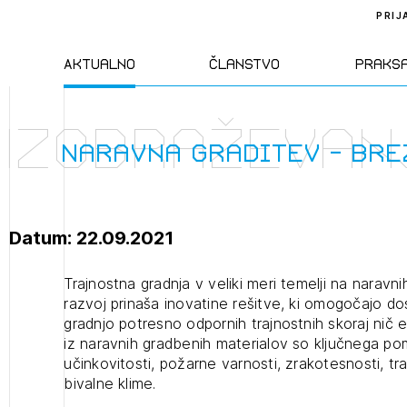
PRIJ
Aktualno
Članstvo
Praks
Izobraževan
Novice
Člani ZAPS
Standa
Naravna graditev - bre
Natečaji
Kandidati za
Pravil
člane
Datum: 22.09.2021
Izobraževanja
Zakon
Kandidati za
Trajnostna gradnja v veliki meri temelji na naravni
izpit
razvoj prinaša inovatine rešitve, ki omogočajo do
Dogodki
Opravl
gradnjo potresno odpornih trajnostnih skoraj nič 
dejavn
iz naravnih gradbenih materialov so ključnega p
učinkovitosti, požarne varnosti, zrakotesnosti, t
Sklepa
bivalne klime.