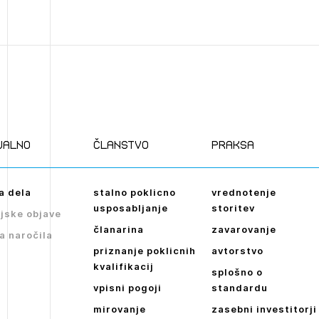
PRIJAVITE SE
REGISTRIRA
Mesečni novičnik
Novičnik izobraževanj
Novičnik natečajev
POZABLJENO G
Tedenski novičnik javnih naročil
JAVITE SE
REGISTRIRAJT
Dnevne medijske objave
NAPREJ
Plačnik je podjetje
ualno
članstvo
praksa
a dela
stalno poklicno
vrednotenje
JAVITE SE
usposabljanje
storitev
jske objave
članarina
zavarovanje
a naročila
priznanje poklicnih
avtorstvo
kvalifikacij
splošno o
vpisni pogoji
standardu
mirovanje
zasebni investitorji