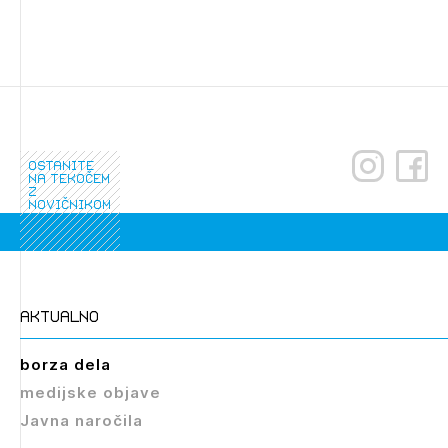
Izbrana vsebina je namenjena le ZAPS registriranim
uporabnikom. Da lahko do nje dostopate, se je
potrebno prijaviti.
PRIJAVITE SE
REGISTRIRAJTE S
ostanite
na tekočem
z
novičnikom
aktualno
borza dela
medijske objave
Javna naročila