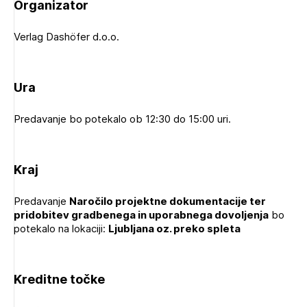
Organizator
Novičnik natečajev
Tedenski novičnik javnih naročil
Verlag Dashöfer d.o.o.
Dnevne medijske objave
POZABLJENO GESLO
Ura
REGISTRIRAJTE SE
Predavanje bo potekalo ob 12:30 do 15:00 uri.
NAPREJ
Plačnik je podjetje
Kraj
PRIJAVITE SE
Predavanje
Naročilo projektne dokumentacije ter
pridobitev gradbenega in uporabnega dovoljenja
bo
potekalo na lokaciji:
Ljubljana oz. preko spleta
Kreditne točke