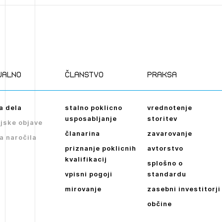
JAVITE SE
ualno
članstvo
praksa
a dela
stalno poklicno
vrednotenje
usposabljanje
storitev
jske objave
članarina
zavarovanje
a naročila
priznanje poklicnih
avtorstvo
kvalifikacij
splošno o
vpisni pogoji
standardu
mirovanje
zasebni investitorji
občine