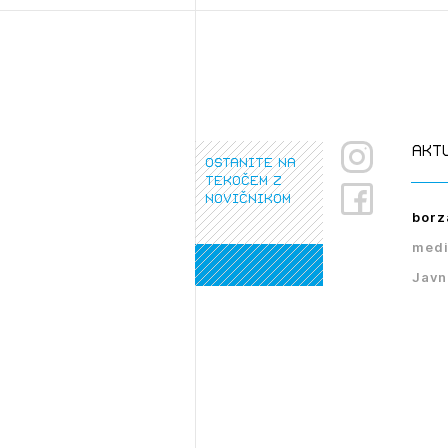
PRI
akt
ostanite na
tekočem z
novičnikom
borz
medi
Javn