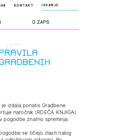
ISKANJE
AVA
KONTAKT
a
O ZAPS
je
rd ZAPS
Predstavitev
 pravila
 gradbenih
a stroke
Ekipa
odaja
Zlati svinčnik
janje
Projekti
 je izdala ponatis Gradbene
osti
načrtuje naročnik (RDEČA KNJIGA)
ev pogodbe znatno spreminja.
Knjižnica
nje poslov
dokumentov
 pogodbe se tičejo zlasti nalog
 odločitvami inženirja. Pri