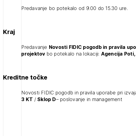
Novosti FIDIC pogodb in pravila
2
Predavanje bo potekalo od 9.00 do 15.30 ure.
uporabe pri izvajanju gradbenih
ijava na novičnik
projektov (prostih mest - 0)
1
nite na tekočem z novicami in se naročite na Novičnike.
Kraj
zdravljeni
Izbrana vsebina je namenjena le ZAPS registriranim
čite svojo izbiro.
uporabnikom. Da lahko do nje dostopate, se je
čnike vam bomo pošiljali na vaš elektronski naslov.
Predavanje
Novosti FIDIC pogodb in pravila upo
potrebno prijaviti.
avite se s svojim ZAPS uporabniškim imenom in geslom.
projektov
bo potekalo na lokaciji:
Agencija Poti,
PRIJAVITE SE
REGISTRIRA
Mesečni novičnik
Kreditne točke
Novičnik izobraževanj
Novičnik natečajev
Novosti FIDIC pogodb in pravila uporabe pri izvaj
POZABLJENO G
Tedenski novičnik javnih naročil
3 KT
/
Sklop D
– poslovanje in management
JAVITE SE
REGISTRIRAJT
Dnevne medijske objave
NAPREJ
Plačnik je podjetje