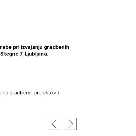
rabe pri izvajanju gradbenih
 Stegne 7, Ljubljana.
JTE SE
anju gradbenih projektov /
ESLO
E SE