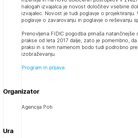
nalogah izvajalca je novost določitev vsebine dok
projek
izvajalec. Novost je tudi poglavje o projektiranju.
poglavje o zavarovanju in poglavje o reševanju s
Stroko
Prenovljena FIDIC pogodba prinaša natančnejše 
prakse od leta 2017 dalje, zato je pomembno, da t
praksi in s tem namenom bodo tudi podrobno pr
Za inv
izobraževanju.
Program in prijave.
Občins
urbani
Organizator
Agencija Poti
1
ijava
Ura