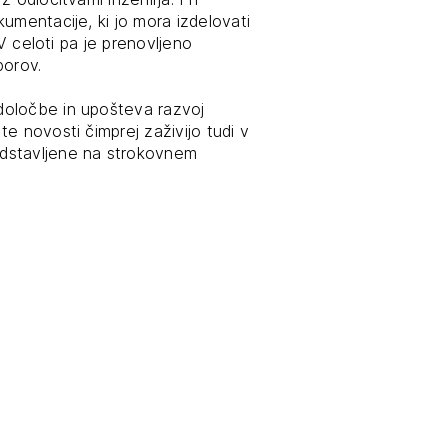
umentacije, ki jo mora izdelovati
tiranje
 V celoti pa je prenovljeno
porov.
vna pomoč
določbe in upošteva razvoj
e novosti čimprej zaživijo tudi v
edstavljene na strokovnem
estitorje
ki
sti