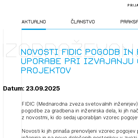
PRIJ
Aktualno
Članstvo
Praks
Izobraževan
Novice
Člani ZAPS
Standa
Novosti FIDIC pogodb in
uporabe pri izvajanju
Natečaji
Kandidati za
Pravil
projektov
člane
Izobraževanja
Zakon
Datum: 23.09.2025
Kandidati za
izpit
Dogodki
Opravl
FIDIC (Mednarodna zveza svetovalnih inženirjev)
dejavn
pogodbe za gradbena in inženirska dela, ki jih 
z novostmi, ki do sedaj uporabljan vzorec pogoj
Sklepa
Novosti ki jih prinaša prenovljeni vzorec pogojev
inženirja in na novo določenih postopkov v zvezi z