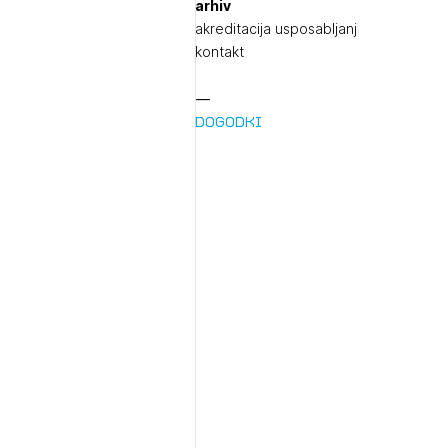
arhiv
akreditacija usposabljanj
kontakt
Dogodki
1/
pr