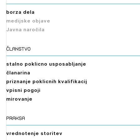
borza dela
medijske objave
Javna naročila
članstvo
stalno poklicno usposabljanje
članarina
priznanje poklicnih kvalifikacij
vpisni pogoji
mirovanje
praksa
vrednotenje storitev