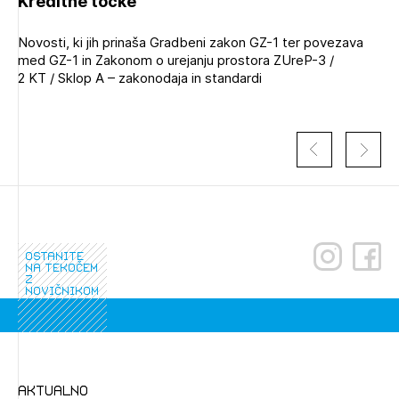
Kreditne točke
Novosti, ki jih prinaša Gradbeni zakon GZ-1 ter povezava
med GZ-1 in Zakonom o urejanju prostora ZUreP-3 /
2 KT / Sklop A – zakonodaja in standardi
ostanite
Izbrana vsebina je namenjena le ZAPS
na tekočem
registriranim uporabnikom. Da lahko do nje
z
novičnikom
dostopate, se je potrebno prijaviti.
PRIJAVITE SE
REGISTRIRAJTE SE
aktualno