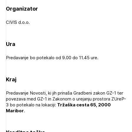
Novičnik natečajev
Organizator
Tedenski novičnik javnih naročil
CIVIS d.o.o.
Dnevne medijske objave
POZABLJENO GESLO
REGISTRIRAJTE SE
Ura
Predavanje bo potekalo od 9.00 do 11.45 ure.
NAPREJ
Plačnik je podjetje
Kraj
PRIJAVITE SE
Predavanje Novosti, ki jih prinaša Gradbeni zakon GZ-1 ter
povezava med GZ-1 in Zakonom o urejanju prostora ZUreP-
3 bo potekalo na lokaciji:
Tržaška cesta 65, 2000
Maribor
.