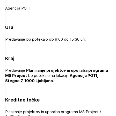
Novičnik natečajev
Agencija POTI
Tedenski novičnik javnih naročil
Dnevne medijske objave
POZABLJENO GESLO
Ura
REGISTRIRAJTE SE
Predavanje bo potekalo ob 9:00 do 15:30 uri.
NAPREJ
Plačnik je podjetje
Kraj
Predavanje
Planiranje projektov in uporaba programa
MS Project
PRIJAVITE SE
bo potekalo na lokaciji:
Agencija POTI,
Stegne 7, 1000 Ljubljana
.
Kreditne točke
Planiranje projektov in uporaba programa MS Project /