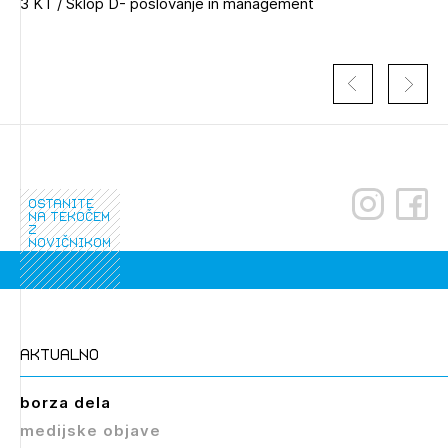
3 KT / Sklop D- poslovanje in management
ostanite
na tekočem
z
novičnikom
Izbrana vsebina je namenjena le ZAPS
registriranim uporabnikom. Da lahko do nje
dostopate, se je potrebno prijaviti.
PRIJAVITE SE
REGISTRIRAJTE SE
aktualno
borza dela
medijske objave