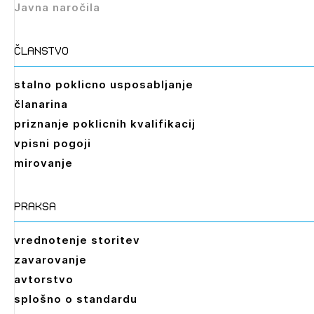
Javna naročila
članstvo
stalno poklicno usposabljanje
članarina
priznanje poklicnih kvalifikacij
vpisni pogoji
mirovanje
praksa
vrednotenje storitev
zavarovanje
avtorstvo
splošno o standardu