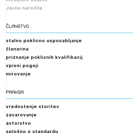
Javna naročila
Izbrana vsebina je namenjena le ZAPS
registriranim uporabnikom. Da lahko do nje
dostopate, se je potrebno prijaviti.
članstvo
PRIJAVITE SE
REGISTRIRAJTE SE
stalno poklicno usposabljanje
članarina
priznanje poklicnih kvalifikacij
vpisni pogoji
mirovanje
praksa
vrednotenje storitev
zavarovanje
avtorstvo
splošno o standardu