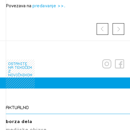
Novičnik natečajev
Povezava na
predavanje >>.
Tedenski novičnik javnih naročil
Dnevne medijske objave
POZABLJENO GESLO
REGISTRIRAJTE SE
Plačnik je podjetje
NAPREJ
ostanite
PRIJAVITE SE
na tekočem
z
novičnikom
aktualno
borza dela
medijske objave