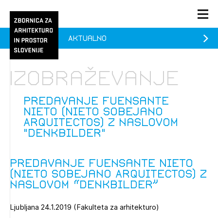
Aktualno
PRIJAVA
KONTAKT
Izobraževanje
1/1
1/1
1/2
Aktualno
Pozdravljeni
prijava
Prijava na novičnik
Predavanje Fuensante
Nieto (Nieto Sobejano
Članstvo
Arquitectos) z naslovom
"Denkbilder"
Prijavite se s svojim ZAPS uporabniškim imenom in geslom.
Ostanite na tekočem z novicami in se naročite na
Praksa
Novičnike. Označite svojo izbiro.
Novičnike vam bomo pošiljali na vaš elektronski naslov.
O ZAPS
Predavanje Fuensante Nieto
(Nieto Sobejano Arquitectos) z
naslovom “Denkbilder”
Mesečni novičnik
Ljubljana 24.1.2019 (Fakulteta za arhitekturo)
Novičnik izobraževanj
PRIJAVITE SE