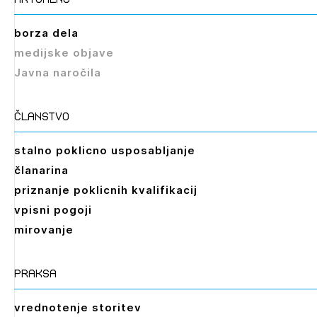
borza dela
medijske objave
Javna naročila
članstvo
stalno poklicno usposabljanje
članarina
priznanje poklicnih kvalifikacij
vpisni pogoji
mirovanje
praksa
vrednotenje storitev