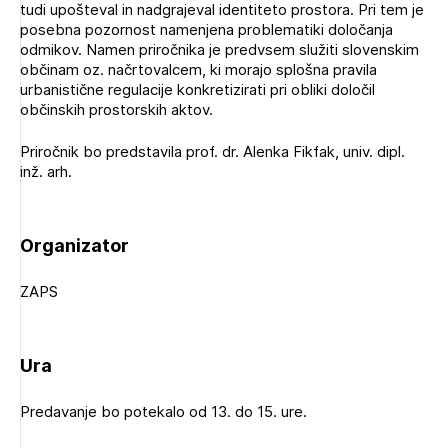
tudi upošteval in nadgrajeval identiteto prostora. Pri tem je
Novičnik natečajev
posebna pozornost namenjena problematiki določanja
Tedenski novičnik javnih naročil
odmikov. Namen priročnika je predvsem služiti slovenskim
občinam oz. načrtovalcem, ki morajo splošna pravila
Dnevne medijske objave
POZABLJENO GESLO
urbanistične regulacije konkretizirati pri obliki določil
občinskih prostorskih aktov.
REGISTRIRAJTE SE
Priročnik bo predstavila prof. dr. Alenka Fikfak, univ. dipl.
inž. arh.
Plačnik je podjetje
NAPREJ
Organizator
PRIJAVITE SE
ZAPS
Ura
Predavanje bo potekalo od 13. do 15. ure.