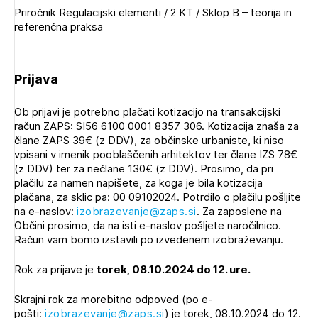
Priročnik Regulacijski elementi / 2 KT / Sklop B – teorija in
referenčna praksa
Prijava
Ob prijavi je potrebno plačati kotizacijo na transakcijski
račun ZAPS: SI56 6100 0001 8357 306. Kotizacija znaša za
člane ZAPS 39€ (z DDV), za občinske urbaniste, ki niso
vpisani v imenik pooblaščenih arhitektov ter člane IZS 78€
(z DDV) ter za nečlane 130€ (z DDV). Prosimo, da pri
plačilu za namen napišete, za koga je bila kotizacija
plačana, za sklic pa: 00 09102024. Potrdilo o plačilu pošljite
Izbrana vsebina je namenjena le ZAPS
na e-naslov:
izobrazevanje@zaps.si
. Za zaposlene na
registriranim uporabnikom. Da lahko do nje
Občini prosimo, da na isti e-naslov pošljete naročilnico.
dostopate, se je potrebno prijaviti.
Račun vam bomo izstavili po izvedenem izobraževanju.
Rok za prijave je
torek, 08.10.2024 do 12. ure.
PRIJAVITE SE
REGISTRIRAJTE SE
Skrajni rok za morebitno odpoved (po e-
pošti:
izobrazevanje@zaps.si
) je torek, 08.10.2024 do 12.