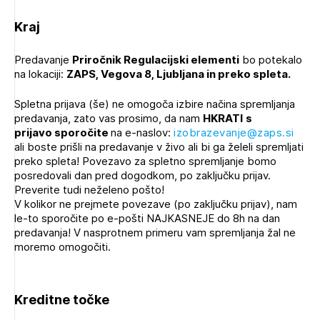
Kraj
Predavanje
Priročnik Regulacijski elementi
bo potekalo
na lokaciji:
ZAPS, Vegova 8, Ljubljana
in preko spleta.
Spletna prijava (še) ne omogoča izbire načina spremljanja
predavanja, zato vas prosimo, da nam
HKRATI
s
prijavo
sporočite
na e-naslov:
izobrazevanje@zaps.si
ali boste prišli na predavanje v živo ali bi ga želeli spremljati
preko spleta! Povezavo za spletno spremljanje bomo
posredovali dan pred dogodkom, po zaključku prijav.
Preverite tudi neželeno pošto!
V kolikor ne prejmete povezave (po zaključku prijav), nam
le-to sporočite po e-pošti NAJKASNEJE do 8h na dan
predavanja! V nasprotnem primeru vam spremljanja žal ne
moremo omogočiti.
Kreditne točke