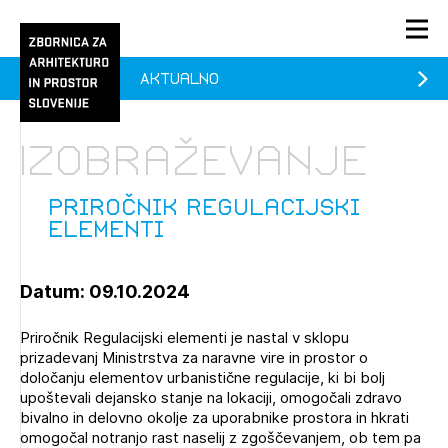
Aktualno
PRIJAVA
KONTAKT
Izobraževanje
1/1
1/1
1/2
Aktualno
Pozdravljeni
prijava
Prijava na novičnik
Priročnik Regulacijski
elementi
Članstvo
Prijavite se s svojim ZAPS uporabniškim imenom in geslom.
Ostanite na tekočem z novicami in se naročite na
Priročnik Regulacijski elementi (prostih mest - 0)
Praksa
Datum: 09.10.2024
Novičnike. Označite svojo izbiro.
Novičnike vam bomo pošiljali na vaš elektronski naslov.
O ZAPS
Priročnik Regulacijski elementi je nastal v sklopu
prizadevanj Ministrstva za naravne vire in prostor o
določanju elementov urbanistične regulacije, ki bi bolj
upoštevali dejansko stanje na lokaciji, omogočali zdravo
Mesečni novičnik
bivalno in delovno okolje za uporabnike prostora in hkrati
Novičnik izobraževanj
omogočal notranjo rast naselij z zgoščevanjem, ob tem pa
PRIJAVITE SE