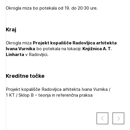
Okrogla miza bo potekala od 19. do 20:30 ure.
Kraj
Okrogla miza
Projekt kopališče Radovljica arhitekta
Ivana Vurnika
bo potekala na lokaciji:
Knjižnica A. T.
Linharta
v Radovljici.
Kreditne točke
Projekt kopališče Radovljica arhitekta Ivana Vurnika /
1 KT / Sklop B – teorija in referenčna praksa
Izbrana vsebina je namenjena le ZAPS
registriranim uporabnikom. Da lahko do nje