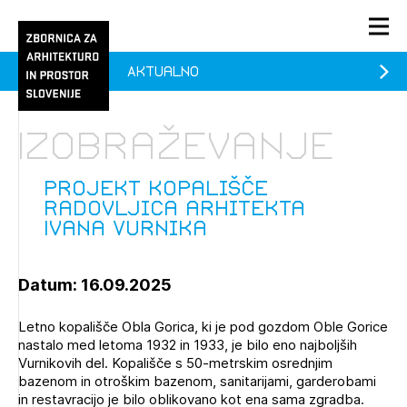
Aktualno
PRIJAVA
KONTAKT
Izobraževanje
1/1
1/1
1/2
Aktualno
Pozdravljeni
prijava
Prijava na novičnik
Projekt kopališče
Radovljica arhitekta
Članstvo
Ivana Vurnika
Prijavite se s svojim ZAPS uporabniškim imenom in geslom.
Ostanite na tekočem z novicami in se naročite na
Projekt kopališče Radovljica arhitekta Ivana Vurnika
Praksa
Novičnike. Označite svojo izbiro.
(prostih mest - 0)
Datum: 16.09.2025
Novičnike vam bomo pošiljali na vaš elektronski naslov.
O ZAPS
Letno kopališče Obla Gorica, ki je pod gozdom Oble Gorice
nastalo med letoma 1932 in 1933, je bilo eno najboljših
Mesečni novičnik
Vurnikovih del. Kopališče s 50-metrskim osrednjim
bazenom in otroškim bazenom, sanitarijami, garderobami
Novičnik izobraževanj
in restavracijo je bilo oblikovano kot ena sama zgradba.
PRIJAVITE SE