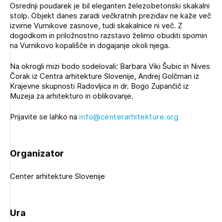
Osrednji poudarek je bil eleganten železobetonski skakalni
Novičnik natečajev
stolp. Objekt danes zaradi večkratnih prezidav ne kaže več
Tedenski novičnik javnih naročil
izvirne Vurnikove zasnove, tudi skakalnice ni več. Z
dogodkom in priložnostno razstavo želimo obuditi spomin
Dnevne medijske objave
POZABLJENO GESLO
na Vurnikovo kopališče in dogajanje okoli njega.
REGISTRIRAJTE SE
Na okrogli mizi bodo sodelovali: Barbara Viki Šubic in Nives
Čorak iz Centra arhitekture Slovenije, Andrej Golčman iz
Krajevne skupnosti Radovljica in dr. Bogo Zupančič iz
Muzeja za arhitekturo in oblikovanje.
NAPREJ
Plačnik je podjetje
Prijavite se lahko na
info@centerarhitekture.org
PRIJAVITE SE
Organizator
Center arhitekture Slovenije
Ura