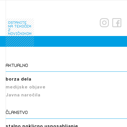
dostopate, se je potrebno prijaviti.
PRIJAVITE SE
REGISTRIRAJTE SE
ostanite
na tekočem
z
novičnikom
aktualno
borza dela
medijske objave
Javna naročila
članstvo
stalno poklicno usposabljanje