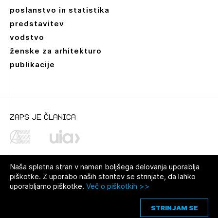
poslanstvo in statistika
predstavitev
vodstvo
ženske za arhitekturo
publikacije
zaps je članica
Naša spletna stran v namen boljšega delovanja uporablja
piškotke. Z uporabo naših storitev se strinjate, da lahko
uporabljamo piškotke.
Več o piškotkih >>
© 2021 Zbornica za arhitekturo in
Pravno obvestilo
|
O avtorjih
|
prostor Slovenije
Piškotki
STRINJAM SE