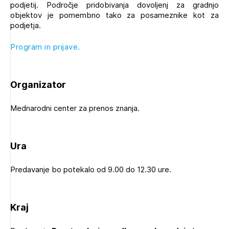
podjetij. Področje pridobivanja dovoljenj za gradnjo
Novičnik natečajev
objektov je pomembno tako za posameznike kot za
Tedenski novičnik javnih naročil
podjetja.
Dnevne medijske objave
POZABLJENO GESLO
Program in prijave.
REGISTRIRAJTE SE
Organizator
NAPREJ
Mednarodni center za prenos znanja.
Plačnik je podjetje
Ura
PRIJAVITE SE
Predavanje bo potekalo od 9.00 do 12.30 ure.
Kraj