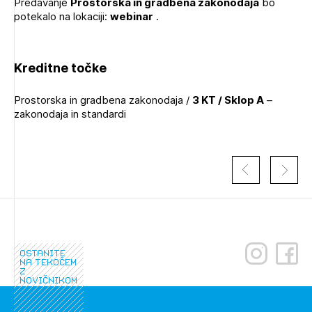
Predavanje
Prostorska in gradbena zakonodaja
bo
potekalo na lokaciji:
webinar
.
Kreditne točke
Prostorska in gradbena zakonodaja /
3 KT / Sklop A
–
zakonodaja in standardi
Izbrana vsebina je namenjena le ZAPS
registriranim uporabnikom. Da lahko do nje
ostanite
dostopate, se je potrebno prijaviti.
na tekočem
z
novičnikom
PRIJAVITE SE
REGISTRIRAJTE SE