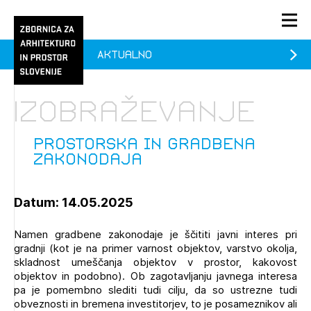
Aktualno
PRIJAVA
KONTAKT
Izobraževanje
1/1
1/1
1/2
Aktualno
Pozdravljeni
prijava
Prijava na novičnik
Prostorska in gradbena
zakonodaja
Članstvo
Prijavite se s svojim ZAPS uporabniškim imenom in geslom.
Ostanite na tekočem z novicami in se naročite na
Prostorska in gradbena zakonodaja (prostih mest - 0)
Praksa
Datum: 14.05.2025
Novičnike. Označite svojo izbiro.
Prostorska in gradbena zakonodaja (prostih mest - 0)
Novičnike vam bomo pošiljali na vaš elektronski naslov.
O ZAPS
Namen gradbene zakonodaje je ščititi javni interes pri
gradnji (kot je na primer varnost objektov, varstvo okolja,
skladnost umeščanja objektov v prostor, kakovost
objektov in podobno). Ob zagotavljanju javnega interesa
Mesečni novičnik
pa je pomembno slediti tudi cilju, da so ustrezne tudi
Novičnik izobraževanj
obveznosti in bremena investitorjev, to je posameznikov ali
PRIJAVITE SE