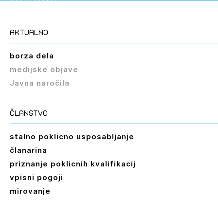
aktualno
borza dela
medijske objave
Javna naročila
članstvo
stalno poklicno usposabljanje
članarina
priznanje poklicnih kvalifikacij
vpisni pogoji
mirovanje